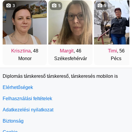
3
5
5
Krisztina
Margit
Timi
, 48
, 46
, 56
Monor
Székesfehérvár
Pécs
Diplomás társkereső társkereső, társkeresés mobilon is
Elérhetőségek
Felhasználási feltételek
Adatkezelési nyilatkozat
Biztonság