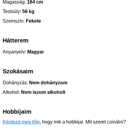
Magasság:
164 cm
Testsúly:
56 kg
Szemszín:
Fekete
Hátterem
Anyanyelv:
Magyar
Szokásaim
Dohányzás:
Nem dohányzom
Alkohol:
Nem iszom alkoholt
Hobbijaim
Kérdezd meg tőle
, hogy mik a hobbijai. Mit szeret csinálni?