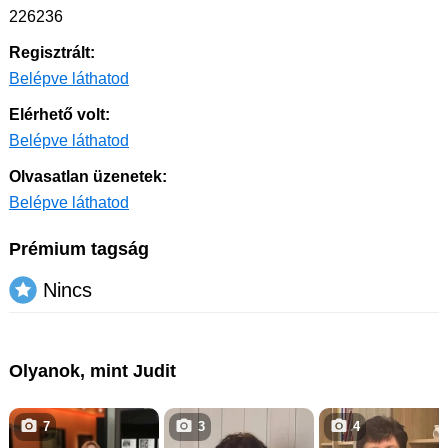
226236
Regisztrált:
Belépve láthatod
Elérhető volt:
Belépve láthatod
Olvasatlan üzenetek:
Belépve láthatod
Prémium tagság
Nincs
Olyanok, mint Judit
7
3
4