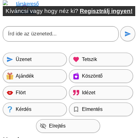
Kíváncsi vagy hogy néz ki?
Regisztrálj ingyen!
Üzenet
Tetszik
Ajándék
Köszöntő
Flört
Idézet
Kérdés
Elmentés
Elrejtés