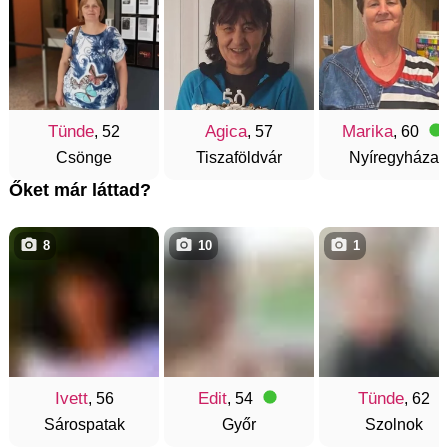
Tünde
Agica
Marika
, 52
, 57
, 60
Csönge
Tiszaföldvár
Nyíregyháza
Őket már láttad?
8
10
1
Ivett
Edit
Tünde
, 56
, 54
, 62
Sárospatak
Győr
Szolnok