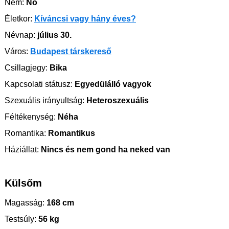
Nem:
Nő
Életkor:
Kíváncsi vagy hány éves?
Névnap:
július 30.
Város:
Budapest társkereső
Csillagjegy:
Bika
Kapcsolati státusz:
Egyedülálló vagyok
Szexuális irányultság:
Heteroszexuális
Féltékenység:
Néha
Romantika:
Romantikus
Háziállat:
Nincs és nem gond ha neked van
Külsőm
Magasság:
168 cm
Testsúly:
56 kg