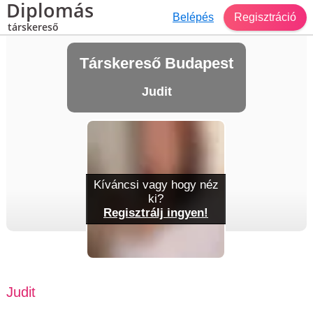
Diplomás
Belépés
Regisztráció
társkereső
Társkereső Budapest
Judit
Kíváncsi vagy hogy néz
ki?
Regisztrálj ingyen!
Judit