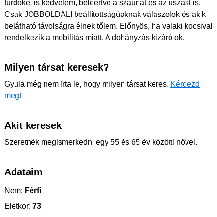
fürdőket is kedvelem, beleértve a szaunát és az úszást is.
Csak JOBBOLDALI beállítottságúaknak válaszolok és akik
belátható távolságra élnek tőlem. Előnyös, ha valaki kocsival
rendelkezik a mobilitás miatt. A dohányzás kizáró ok.
Milyen társat keresek?
Gyula még nem írta le, hogy milyen társat keres.
Kérdezd
meg!
Akit keresek
Szeretnék megismerkedni egy 55 és 65 év közötti nővel.
Adataim
Nem:
Férfi
Életkor:
73