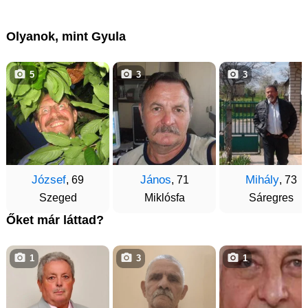
Olyanok, mint Gyula
5
3
3
József
János
Mihály
, 69
, 71
, 73
Szeged
Miklósfa
Sáregres
Őket már láttad?
1
3
1