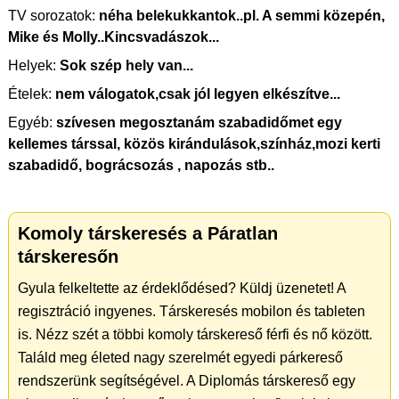
TV sorozatok:
néha belekukkantok..pl. A semmi közepén,
Mike és Molly..Kincsvadászok...
Helyek:
Sok szép hely van...
Ételek:
nem válogatok,csak jól legyen elkészítve...
Egyéb:
szívesen megosztanám szabadidőmet egy
kellemes társsal, közös kirándulások,színház,mozi kerti
szabadidő, bográcsozás , napozás stb..
Komoly társkeresés a Páratlan
társkeresőn
Gyula felkeltette az érdeklődésed? Küldj üzenetet! A
regisztráció ingyenes. Társkeresés mobilon és tableten
is. Nézz szét a többi komoly társkereső férfi és nő között.
Találd meg életed nagy szerelmét egyedi párkereső
rendszerünk segítségével. A Diplomás társkereső egy