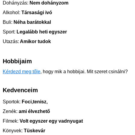
Dohányzás:
Nem dohányzom
Alkohol:
Társasági ivó
Buli:
Néha barátokkal
Sport:
Legalább heti egyszer
Utazás:
Amikor tudok
Hobbijaim
Kérdezd meg tőle
, hogy mik a hobbijai. Mit szeret csinálni?
Kedvenceim
Sportok:
Foci,tenisz,
Zenék:
ami élvezhető
Filmek:
Volt egyszer egy vadnyugat
Könyvek:
Tüskevár