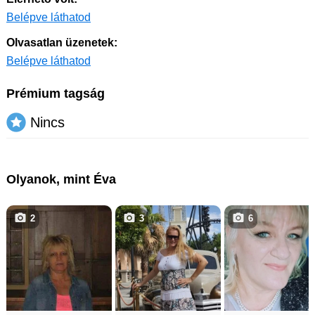
Belépve láthatod
Olvasatlan üzenetek:
Belépve láthatod
Prémium tagság
Nincs
Olyanok, mint Éva
2
3
6