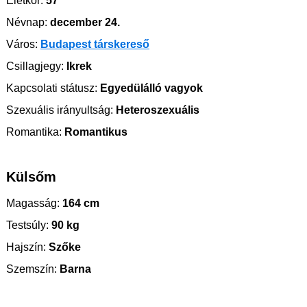
Életkor:
57
Névnap:
december 24.
Város:
Budapest társkereső
Csillagjegy:
Ikrek
Kapcsolati státusz:
Egyedülálló vagyok
Szexuális irányultság:
Heteroszexuális
Romantika:
Romantikus
Külsőm
Magasság:
164 cm
Testsúly:
90 kg
Hajszín:
Szőke
Szemszín:
Barna