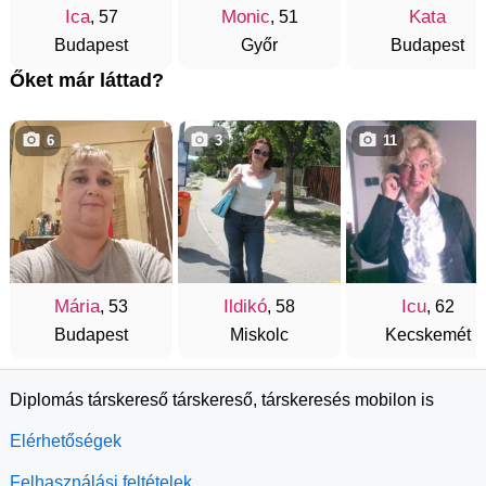
Ica
Monic
Kata
, 57
, 51
Budapest
Győr
Budapest
Őket már láttad?
6
3
11
Mária
Ildikó
Icu
, 53
, 58
, 62
Budapest
Miskolc
Kecskemét
Diplomás társkereső társkereső, társkeresés mobilon is
Elérhetőségek
Felhasználási feltételek