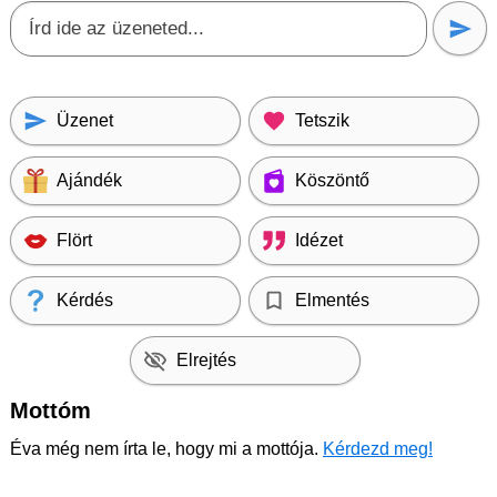
Üzenet
Tetszik
Ajándék
Köszöntő
Flört
Idézet
Kérdés
Elmentés
Elrejtés
Mottóm
Éva még nem írta le, hogy mi a mottója.
Kérdezd meg!