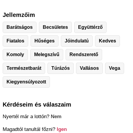
Jellemzőim
Barátságos
Becsületes
Együttérző
Fiatalos
Hűséges
Jóindulatú
Kedves
Komoly
Melegszívű
Rendszerető
Természetbarát
Túrázós
Vallásos
Vega
Kiegyensúlyozott
Kérdéseim és válaszaim
Nyertél már a lottón?
Nem
Magadtól tanultál főzni?
Igen