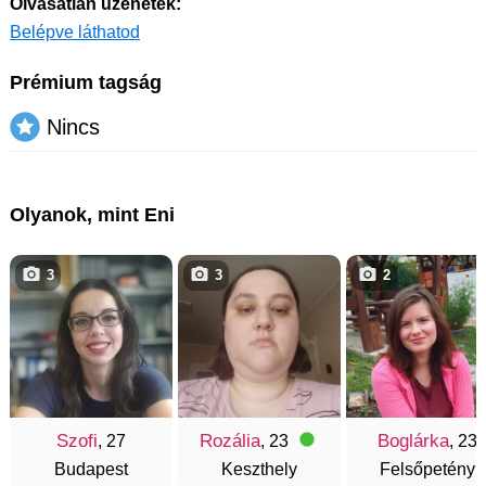
Olvasatlan üzenetek:
Belépve láthatod
Prémium tagság
Nincs
Olyanok, mint Eni
3
3
2
Szofi
Rozália
Boglárka
, 27
, 23
, 23
Budapest
Keszthely
Felsőpetény