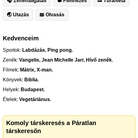
🎧 Zenehallgatás
📽 Filmnézés
👟 Túra/séta
🌏 Utazás
📖 Olvasás
Kedvenceim
Sportok:
Labdázás, Ping pong.
Zenék:
Vangelis, Jean Michelle Jarr, Hívő zenêk.
Filmek:
Mátrix, X-man.
Könyvek:
Biblia.
Helyek:
Budapest.
Ételek:
Vegetáriánus.
Komoly társkeresés a Páratlan
társkeresőn