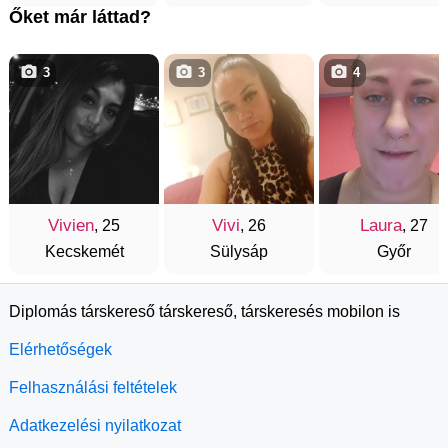
Őket már láttad?
3
3
4
Vivien
Vivi
Laura
, 25
, 26
, 27
Kecskemét
Sülysáp
Győr
Diplomás társkereső társkereső, társkeresés mobilon is
Elérhetőségek
Felhasználási feltételek
Adatkezelési nyilatkozat