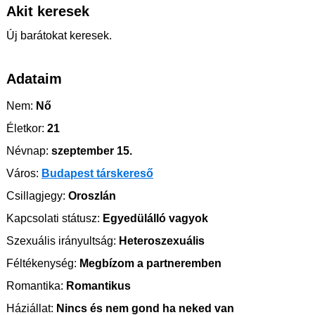
Akit keresek
Új barátokat keresek.
Adataim
Nem:
Nő
Életkor:
21
Névnap:
szeptember 15.
Város:
Budapest társkereső
Csillagjegy:
Oroszlán
Kapcsolati státusz:
Egyedülálló vagyok
Szexuális irányultság:
Heteroszexuális
Féltékenység:
Megbízom a partneremben
Romantika:
Romantikus
Háziállat:
Nincs és nem gond ha neked van