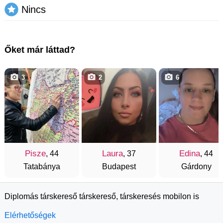
Nincs
Őket már láttad?
3
2
6
Pisze
Laura
Edina
, 44
, 37
, 44
Tatabánya
Budapest
Gárdony
Diplomás társkereső társkereső, társkeresés mobilon is
Elérhetőségek