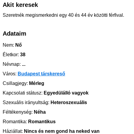
Akit keresek
Szeretnék megismerkedni egy 40 és 44 év közötti férfival.
Adataim
Nem:
Nő
Életkor:
38
Névnap:
...
Város:
Budapest társkereső
Csillagjegy:
Mérleg
Kapcsolati státusz:
Egyedülálló vagyok
Szexuális irányultság:
Heteroszexuális
Féltékenység:
Néha
Romantika:
Romantikus
Háziállat:
Nincs és nem gond ha neked van