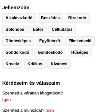
Jellemzőim
Alkalmazkodó
Beszédes
Bizakodó
Bolondos
Bátor
Céltudatos
Döntésképes
Együttérző
Filmkedvelő
Gondolkodó
Gondoskodó
Hűséges
Kreatív
Kritikus
Kíváncsi
Kérdéseim és válaszaim
Szereted a váratlan látogatókat?
Igen
Szereted a munkádat?
Igen