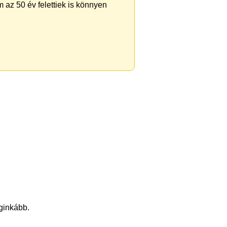
 az 50 év felettiek is könnyen
eginkább.