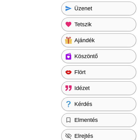
Üzenet
Tetszik
Ajándék
Köszöntő
Flört
Idézet
Kérdés
Elmentés
Elrejtés