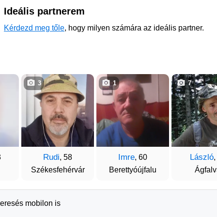
Ideális partnerem
Kérdezd meg tőle
, hogy milyen számára az ideális partner.
3
1
7
Rudi
Imre
László
3
, 58
, 60
,
Székesfehérvár
Berettyóújfalu
Ágfal
keresés mobilon is