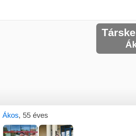
Társke
Ák
Ákos
, 55 éves