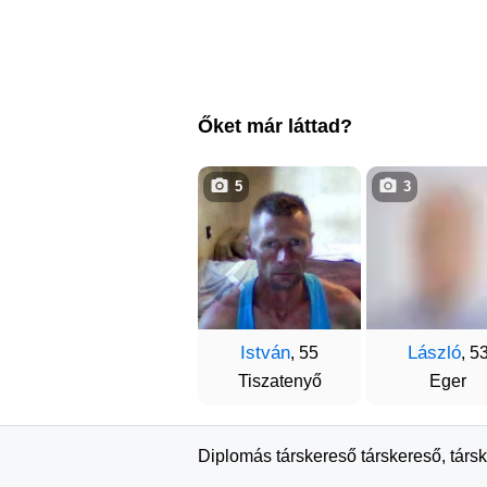
Őket már láttad?
5
3
István
László
, 55
, 5
Tiszatenyő
Eger
Diplomás társkereső társkereső, társ