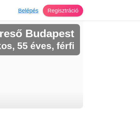
Belépés
Regisztráció
reső Budapest
os, 55 éves, férfi