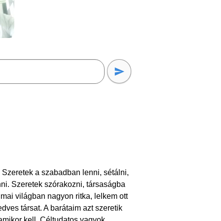
 Szeretek a szabadban lenni, sétálni,
nni. Szeretek szórakozni, társaságba
mai világban nagyon ritka, lelkem ott
ves társat. A barátaim azt szeretik
mikor kell. Céltudatos vagyok,