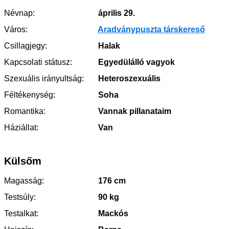
Névnap:
április 29.
Város:
Aradványpuszta társkereső
Csillagjegy:
Halak
Kapcsolati státusz:
Egyedülálló vagyok
Szexuális irányultság:
Heteroszexuális
Féltékenység:
Soha
Romantika:
Vannak pillanataim
Háziállat:
Van
Külsőm
Magasság:
176 cm
Testsúly:
90 kg
Testalkat:
Mackós