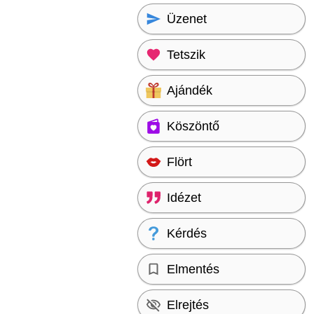
Üzenet
Tetszik
Ajándék
Köszöntő
Flört
Idézet
Kérdés
Elmentés
Elrejtés