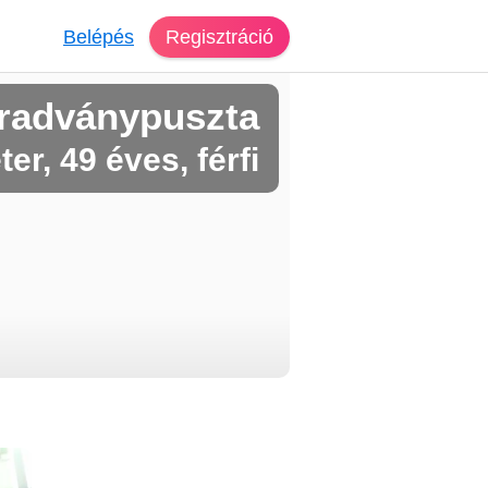
Belépés
Regisztráció
radványpuszta
ter, 49 éves, férfi