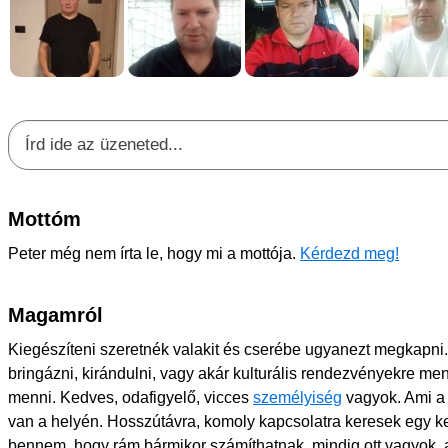
Mottóm
Peter még nem írta le, hogy mi a mottója.
Kérdezd meg!
Magamról
Kiegészíteni szeretnék valakit és cserébe ugyanezt megkapni.
bringázni, kirándulni, vagy akár kulturális rendezvényekre me
menni. Kedves, odafigyelő, vicces
személyiség
vagyok. Ami a 
van a helyén. Hosszútávra, komoly kapcsolatra keresek egy ked
bennem, hogy rám bármikor számíthatnak, mindig ott vagyok, a