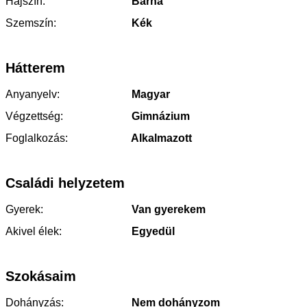
Hajszín:
Barna
Szemszín:
Kék
Hátterem
Anyanyelv:
Magyar
Végzettség:
Gimnázium
Foglalkozás:
Alkalmazott
Családi helyzetem
Gyerek:
Van gyerekem
Akivel élek:
Egyedül
Szokásaim
Dohányzás:
Nem dohányzom