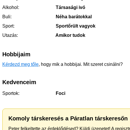
Alkohol:
Társasági ivó
Buli:
Néha barátokkal
Sport:
Sportőrült vagyok
Utazás:
Amikor tudok
Hobbijaim
Kérdezd meg tőle
, hogy mik a hobbijai. Mit szeret csinálni?
Kedvenceim
Sportok:
Foci
Komoly társkeresés a Páratlan társkeresőn
Peter felkeltette az érdeklődésed? Küldj üzenetet! A regisz