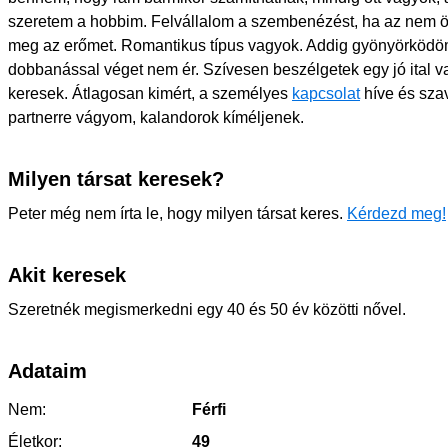
szeretem a hobbim. Felvállalom a szembenézést, ha az nem 
meg az erőmet. Romantikus típus vagyok. Addig gyönyörködöm
dobbanással véget nem ér. Szívesen beszélgetek egy jó ital v
keresek. Átlagosan kimért, a személyes
kapcsolat
híve és sza
partnerre vágyom, kalandorok kíméljenek.
Milyen társat keresek?
Peter még nem írta le, hogy milyen társat keres.
Kérdezd meg!
Akit keresek
Szeretnék megismerkedni egy 40 és 50 év közötti nővel.
Adataim
Nem:
Férfi
Életkor:
49