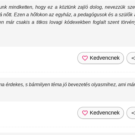
lunk mindketten, hogy ez a köztünk zajló dolog, nevezzük sz
úvá nőtt. Ezen a hőfokon az egyház, a pedagógusok és a szülők á
 már csakis a titkos lovagi kódexekben foglalt szent törvé
Kedvencnek
 érdekes, s bármilyen téma jó bevezetés olyasmihez, ami már a
Kedvencnek