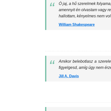
Ó jaj, a hű szerelmek folyama
amennyit én olvastam vagy r
hallottam, kényelmes nem vol
William Shakespeare
Amikor belebotlasz a szerel
figyelgesd, amíg úgy nem érze
Jill A. Davis