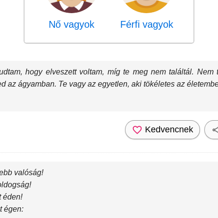
Nő vagyok
Férfi vagyok
udtam, hogy elveszett voltam, míg te meg nem találtál. Nem
ed az ágyamban. Te vagy az egyetlen, aki tökéletes az életemb
Kedvencnek
zebb valóság!
boldogság!
tt éden!
t égen: