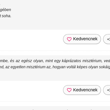
,
egében
t soha.
Kedvencnek
embe, és az egész olyan, mint egy káprázatos misztérium, ved
d, az egyetlen misztérium az, hogyan voltál képes olyan sokáig 
Kedvencnek