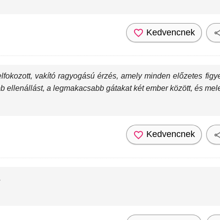
Kedvencnek
fokozott, vakító ragyogású érzés, amely minden előzetes figyel
bb ellenállást, a legmakacsabb gátakat két ember között, és me
Kedvencnek
.