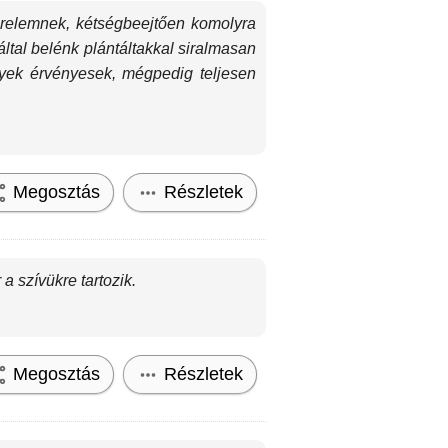
erelemnek, kétségbeejtően komolyra
ltal belénk plántáltakkal siralmasan
nyek érvényesek, mégpedig teljesen
Megosztás
Részletek
 szívükre tartozik.
Megosztás
Részletek