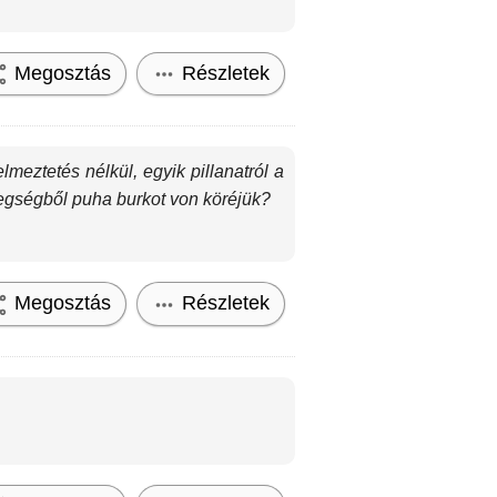
Megosztás
Részletek
meztetés nélkül, egyik pillanatról a
legségből puha burkot von köréjük?
Megosztás
Részletek