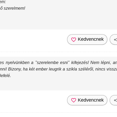
kem:
ső szerelmem!
Kedvencnek
tes nyelvünkben a "szerelembe esni" kifejezés! Nem lépni, a
nni! Bizony, ha két ember leugrik a szikla széléről, nincs vis
lefelé.
Kedvencnek