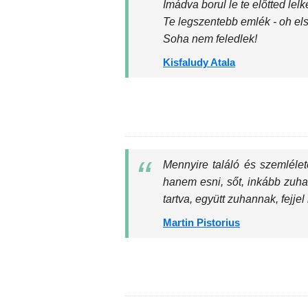
Imádva borul le te előtted lel
Te legszentebb emlék - oh el
Soha nem feledlek!
Kisfaludy Atala
Mennyire találó és szemléle
hanem esni, sőt, inkább zuha
tartva, együtt zuhannak, fejjel 
Martin Pistorius