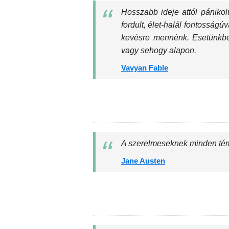
Hosszabb ideje attól pániko
fordult, élet-halál fontosság
kevésre mennénk. Esetünkben
vagy sehogy alapon.
Vavyan Fable
A szerelmeseknek minden téma
Jane Austen