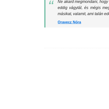
Ne akard megmondani, hogy ki 
eddig vágytál, és mégis meg
másikat, valamit, ami talán e
Oravecz Nóra