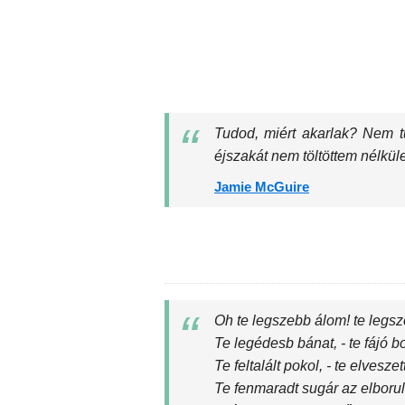
Tudod, miért akarlak? Nem t
éjszakát nem töltöttem nélkül
Jamie McGuire
Oh te legszebb álom! te legs
Te legédesb bánat, - te fájó 
Te feltalált pokol, - te elvesze
Te fenmaradt sugár az elborul