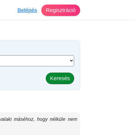
Belépés
Regisztráció
Keresés
k valaki máséhoz, hogy nélküle nem