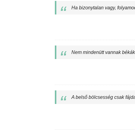
Ha bizonytalan vagy, folyam
Nem mindenütt vannak békák, a
A belső bölcsesség csak fáj