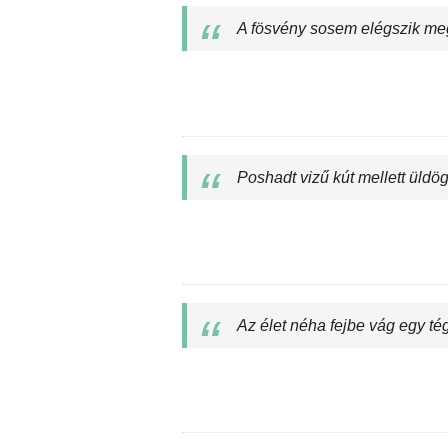
A fösvény sosem elégszik meg
Poshadt vizű kút mellett üldög
Az élet néha fejbe vág egy tég