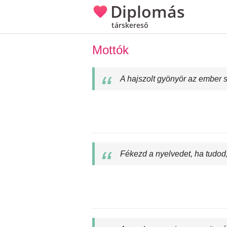
Diplomás
társkereső
Mottók
A hajszolt gyönyör az ember s
Fékezd a nyelvedet, ha tudod