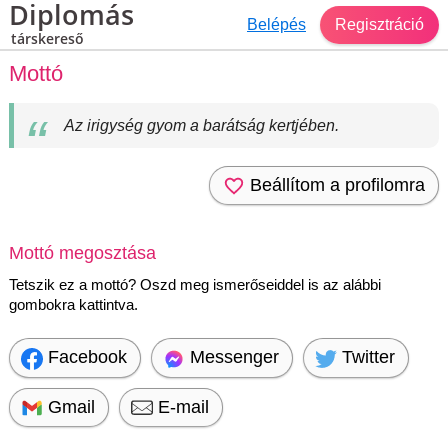
Diplomás
Belépés
Regisztráció
társkereső
Mottó
Az irigység gyom a barátság kertjében.
Beállítom a profilomra
Mottó megosztása
Tetszik ez a mottó? Oszd meg ismerőseiddel is az alábbi
gombokra kattintva.
Facebook
Messenger
Twitter
Gmail
E-mail