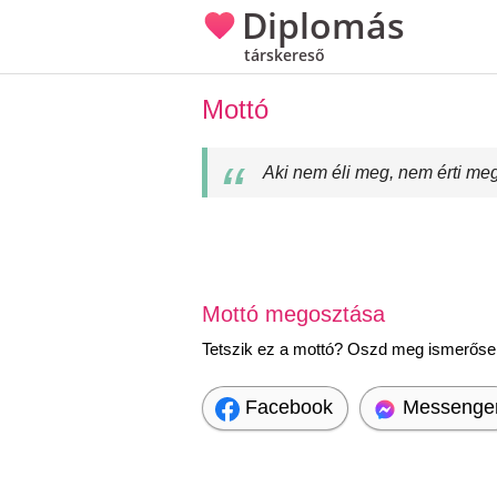
Diplomás
társkereső
Mottó
Aki nem éli meg, nem érti meg
Mottó megosztása
Tetszik ez a mottó? Oszd meg ismerőseid
Facebook
Messenge