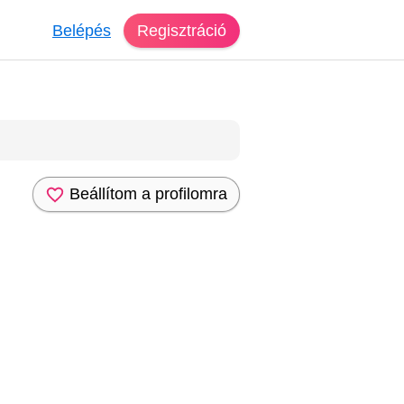
Belépés
Regisztráció
Beállítom a profilomra