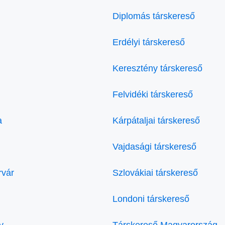
Diplomás társkereső
Erdélyi társkereső
Keresztény társkereső
Felvidéki társkereső
a
Kárpátaljai társkereső
Vajdasági társkereső
rvár
Szlovákiai társkereső
Londoni társkereső
y
Társkereső Magyarország