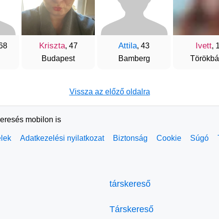
Kriszta
Attila
Ivett
 68
, 47
, 43
, 
Budapest
Bamberg
Törökbál
Vissza az előző oldalra
keresés mobilon is
elek
Adatkezelési nyilatkozat
Biztonság
Cookie
Súgó
társkereső
Társkereső