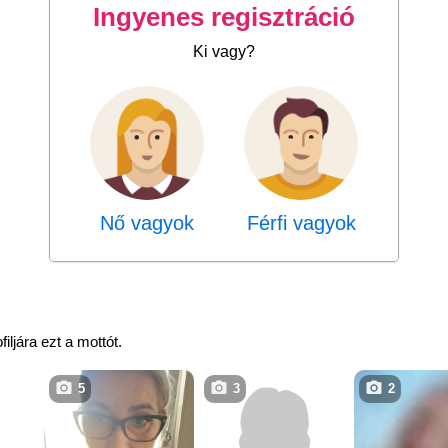
Ingyenes regisztráció
Ki vagy?
Nő vagyok
Férfi vagyok
iljára ezt a mottót.
5
3
2