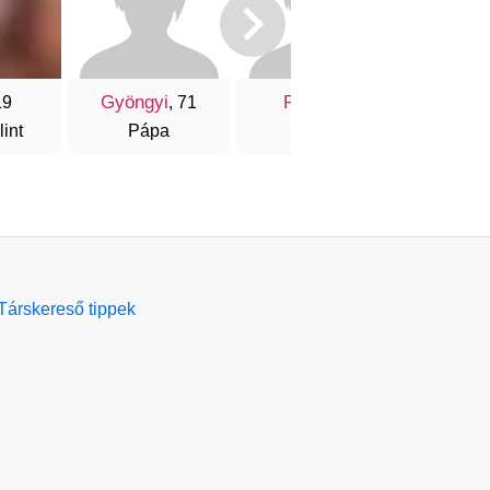
Gyöngyi
Réka
Ági
19
, 71
, 28
int
Pápa
Érd
Eg
Társkereső tippek