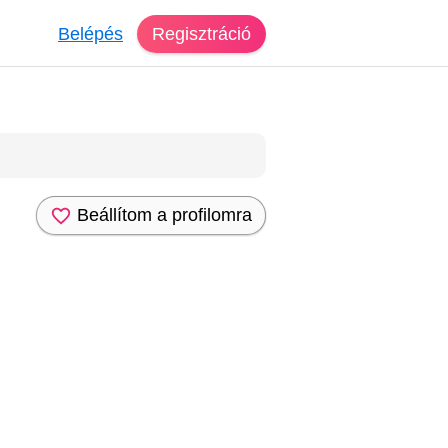
Belépés
Regisztráció
Beállítom a profilomra