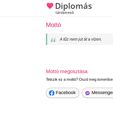
Diplomás
társkereső
Mottó
A tűz nem jut át a vízen.
Mottó megosztása
Tetszik ez a mottó? Oszd meg ismerőseid
Facebook
Messenge