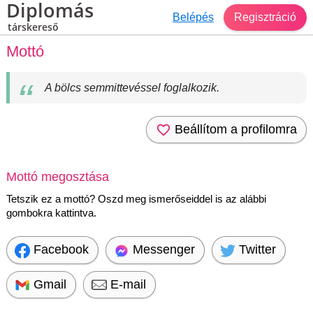
Diplomás
Belépés
Regisztráció
társkereső
Mottó
A bölcs semmittevéssel foglalkozik.
Beállítom a profilomra
Mottó megosztása
Tetszik ez a mottó? Oszd meg ismerőseiddel is az alábbi
gombokra kattintva.
Facebook
Messenger
Twitter
Gmail
E-mail