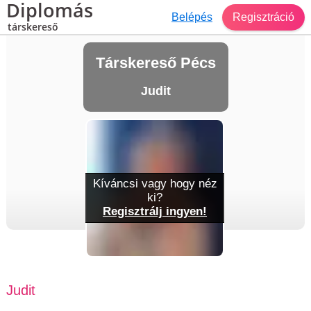
Diplomás
Belépés
Regisztráció
társkereső
Társkereső Pécs
Judit
Kíváncsi vagy hogy néz
ki?
Regisztrálj ingyen!
Judit