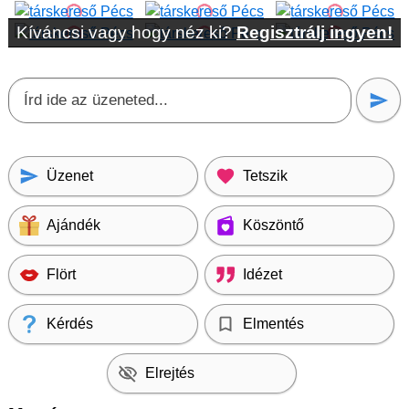
Kíváncsi vagy hogy néz ki?
Regisztrálj ingyen!
Üzenet
Tetszik
Ajándék
Köszöntő
Flört
Idézet
Kérdés
Elmentés
Elrejtés