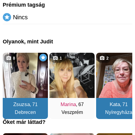
Prémium tagság
Nincs
Olyanok, mint Judit
8
1
2
Zsuzsa
Marina
Kata
, 71
, 67
, 71
Debrecen
Veszprém
Nyíregyháza
Őket már láttad?