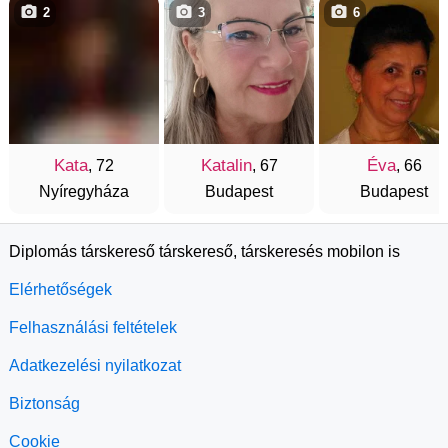
2
3
6
Kata
Katalin
Éva
, 72
, 67
, 66
Nyíregyháza
Budapest
Budapest
Diplomás társkereső társkereső, társkeresés mobilon is
Elérhetőségek
Felhasználási feltételek
Adatkezelési nyilatkozat
Biztonság
Cookie