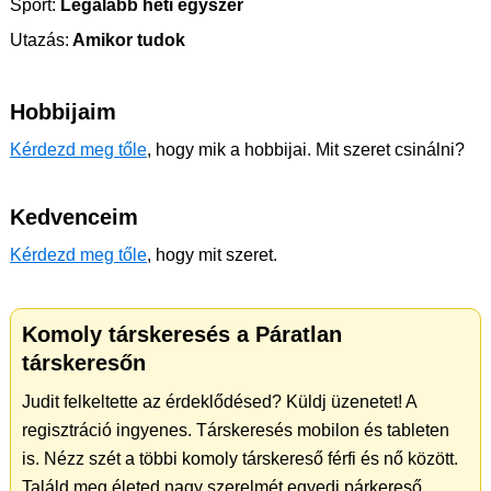
Sport:
Legalább heti egyszer
Utazás:
Amikor tudok
Hobbijaim
Kérdezd meg tőle
, hogy mik a hobbijai. Mit szeret csinálni?
Kedvenceim
Kérdezd meg tőle
, hogy mit szeret.
Komoly társkeresés a Páratlan
társkeresőn
Judit felkeltette az érdeklődésed? Küldj üzenetet! A
regisztráció ingyenes. Társkeresés mobilon és tableten
is. Nézz szét a többi komoly társkereső férfi és nő között.
Találd meg életed nagy szerelmét egyedi párkereső