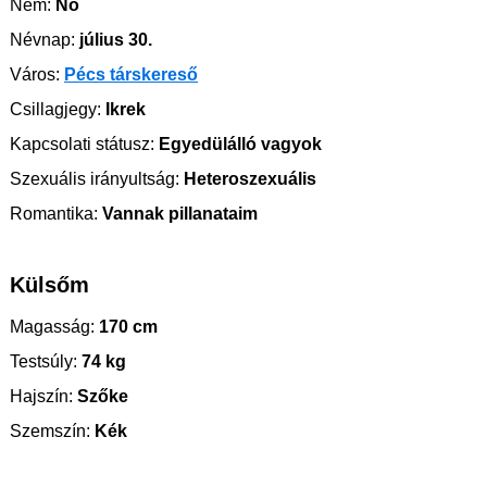
Nem:
Nő
Névnap:
július 30.
Város:
Pécs társkereső
Csillagjegy:
Ikrek
Kapcsolati státusz:
Egyedülálló vagyok
Szexuális irányultság:
Heteroszexuális
Romantika:
Vannak pillanataim
Külsőm
Magasság:
170 cm
Testsúly:
74 kg
Hajszín:
Szőke
Szemszín:
Kék