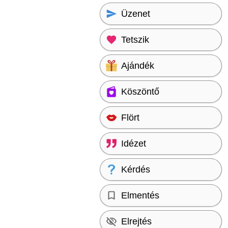
Üzenet
Tetszik
Ajándék
Köszöntő
Flört
Idézet
Kérdés
Elmentés
Elrejtés