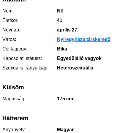
Nem:
Nő
Életkor:
41
Névnap:
április 27.
Város:
Nyíregyháza társkereső
Csillagjegy:
Bika
Kapcsolati státusz:
Egyedülálló vagyok
Szexuális irányultság:
Heteroszexuális
Külsőm
Magasság:
175 cm
Hátterem
Anyanyelv:
Magyar