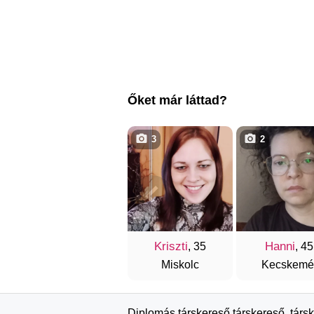
Őket már láttad?
3
2
Kriszti
Hanni
, 35
, 45
Miskolc
Kecskemé
Diplomás társkereső társkereső, társ