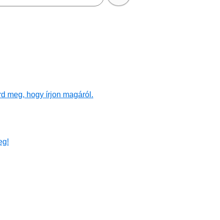
d meg, hogy írjon magáról.
eg!