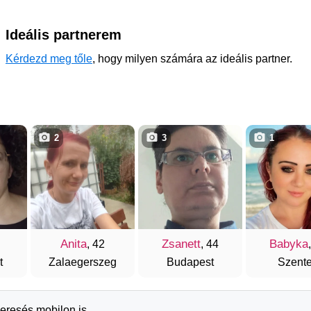
Ideális partnerem
Kérdezd meg tőle
, hogy milyen számára az ideális partner.
2
3
1
Anita
Zsanett
Babyka
, 42
, 44
t
Zalaegerszeg
Budapest
Szent
keresés mobilon is