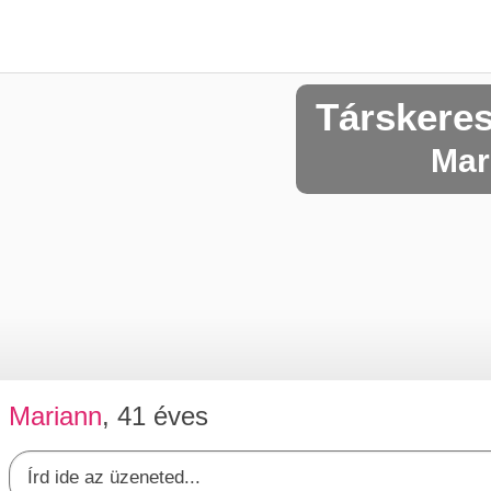
Társkere
Mar
Mariann
, 41 éves