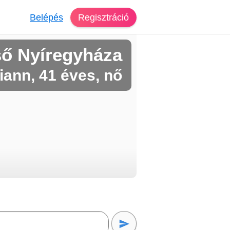
Belépés
Regisztráció
ső Nyíregyháza
iann, 41 éves, nő