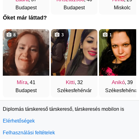
Budapest
Budapest
Miskolc
Őket már láttad?
8
3
1
Míra
Kitti
Anikó
, 41
, 32
, 39
Budapest
Székesfehérvár
Székesfehérvá
Diplomás társkereső társkereső, társkeresés mobilon is
Elérhetőségek
Felhasználási feltételek