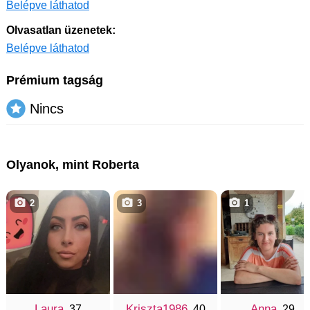
Belépve láthatod
Olvasatlan üzenetek:
Belépve láthatod
Prémium tagság
Nincs
Olyanok, mint Roberta
2
3
1
Laura
Kriszta1986
Anna
, 37
, 40
, 29