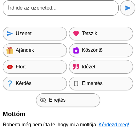
Üzenet
Tetszik
Ajándék
Köszöntő
Flört
Idézet
Kérdés
Elmentés
Elrejtés
Mottóm
Roberta még nem írta le, hogy mi a mottója.
Kérdezd meg!