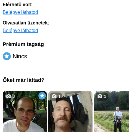
Elérhető volt:
Belépve láthatod
Olvasatlan üzenetek:
Belépve láthatod
Prémium tagság
Nincs
Őket már láttad?
3
1
1