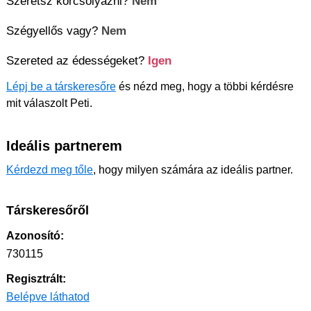
Szeretsz korcsolyázni?
Nem
Szégyellős vagy?
Nem
Szereted az édességeket?
Igen
Lépj be a társkeresőre
és nézd meg, hogy a többi kérdésre
mit válaszolt Peti.
Ideális partnerem
Kérdezd meg tőle
, hogy milyen számára az ideális partner.
Társkeresőről
Azonosító:
730115
Regisztrált:
Belépve láthatod