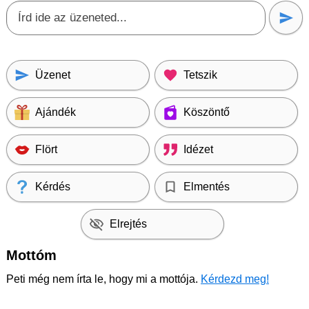
Üzenet
Tetszik
Ajándék
Köszöntő
Flört
Idézet
Kérdés
Elmentés
Elrejtés
Mottóm
Peti még nem írta le, hogy mi a mottója.
Kérdezd meg!