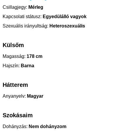
Csillagjegy:
Mérleg
Kapcsolati státusz:
Egyedülálló vagyok
Szexuális irányultság:
Heteroszexuális
Külsőm
Magasság:
178 cm
Hajszín:
Barna
Hátterem
Anyanyelv:
Magyar
Szokásaim
Dohányzás:
Nem dohányzom