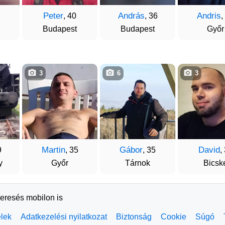
Peter
András
Andris
, 40
, 36
,
Budapest
Budapest
Győr
3
6
3
Martin
Gábor
David
9
, 35
, 35
,
y
Győr
Tárnok
Bicsk
keresés mobilon is
elek
Adatkezelési nyilatkozat
Biztonság
Cookie
Súgó