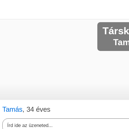
Társk
Tam
Tamás
, 34 éves