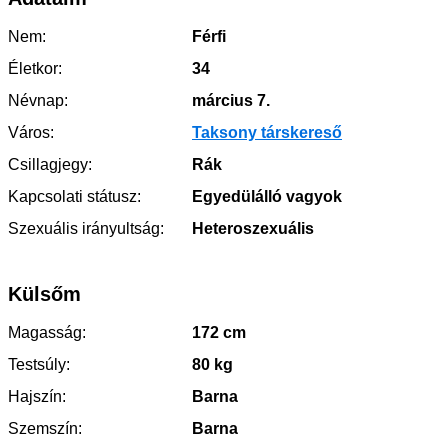
Nem:
Férfi
Életkor:
34
Névnap:
március 7.
Város:
Taksony társkereső
Csillagjegy:
Rák
Kapcsolati státusz:
Egyedülálló vagyok
Szexuális irányultság:
Heteroszexuális
Külsőm
Magasság:
172 cm
Testsúly:
80 kg
Hajszín:
Barna
Szemszín:
Barna