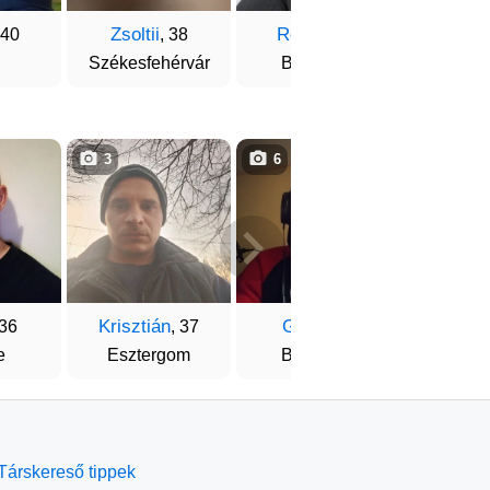
Zsoltii
Róbert
Atis
 40
, 38
, 31
Székesfehérvár
Budapest
Ma
3
6
10
Krisztián
Gyuri
Jan
 36
, 37
, 32
e
Esztergom
Budapest
Sze
Társkereső tippek