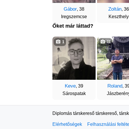
Gábor
Zoltán
, 38
, 36
Iregszemcse
Keszthely
Őket már láttad?
1
11
Keve
Roland
, 39
, 3
Sárospatak
Jászberén
Diplomás társkereső társkereső, társ
Elérhetőségek
Felhasználási feltét