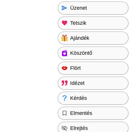
Üzenet
Tetszik
Ajándék
Köszöntő
Flört
Idézet
Kérdés
Elmentés
Elrejtés