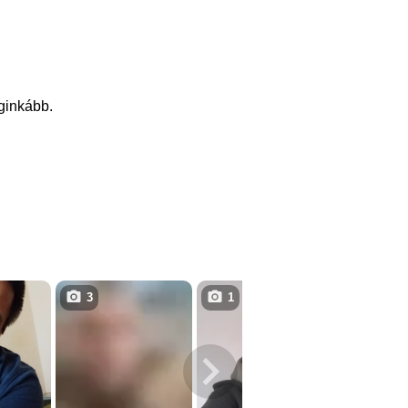
eginkább.
3
1
3