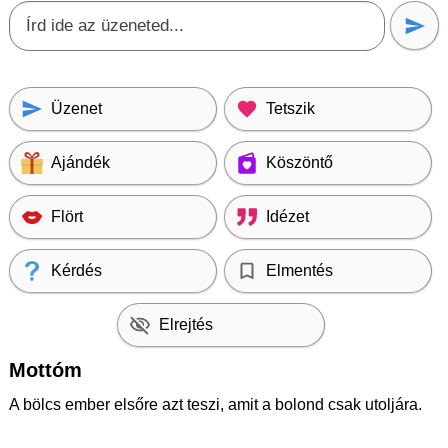
Üzenet
Tetszik
Ajándék
Köszöntő
Flört
Idézet
Kérdés
Elmentés
Elrejtés
Mottóm
A bölcs ember elsőre azt teszi, amit a bolond csak utoljára.