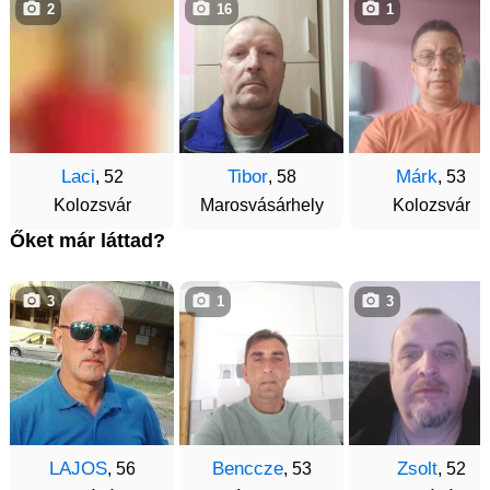
2
16
1
Laci
Tibor
Márk
, 52
, 58
, 53
Kolozsvár
Marosvásárhely
Kolozsvár
Őket már láttad?
3
1
3
LAJOS
Benccze
Zsolt
, 56
, 53
, 52