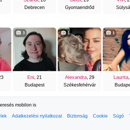
Debrecen
Gyomaendrőd
Sülys
3
1
1
Eni
Alexandra
Laurita
23
, 21
, 29
,
Budapest
Székesfehérvár
Budape
keresés mobilon is
elek
Adatkezelési nyilatkozat
Biztonság
Cookie
Súgó