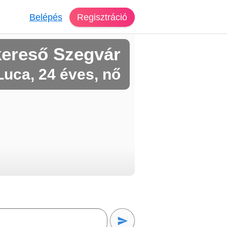
Belépés
Regisztráció
kereső Szegvár
Luca, 24 éves, nő