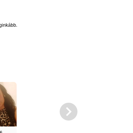
eginkább.
26