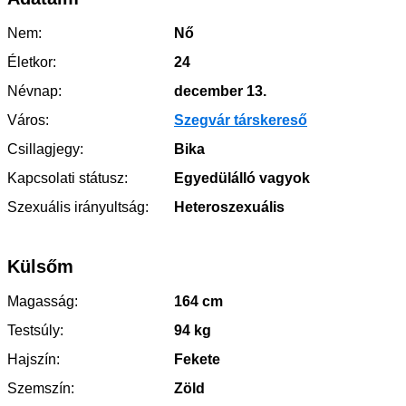
Nem:
Nő
Életkor:
24
Névnap:
december 13.
Város:
Szegvár társkereső
Csillagjegy:
Bika
Kapcsolati státusz:
Egyedülálló vagyok
Szexuális irányultság:
Heteroszexuális
Külsőm
Magasság:
164 cm
Testsúly:
94 kg
Hajszín:
Fekete
Szemszín:
Zöld