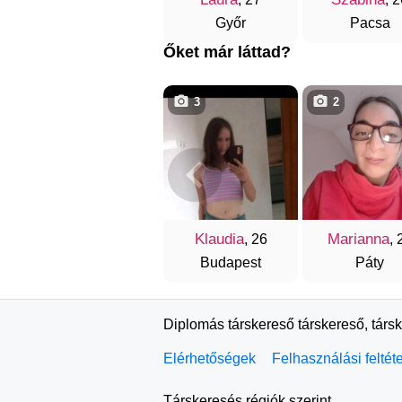
Győr
Pacsa
Őket már láttad?
3
2
Klaudia
Marianna
, 26
, 
Budapest
Páty
Diplomás társkereső társkereső, társ
Elérhetőségek
Felhasználási feltét
Társkeresés régiók szerint