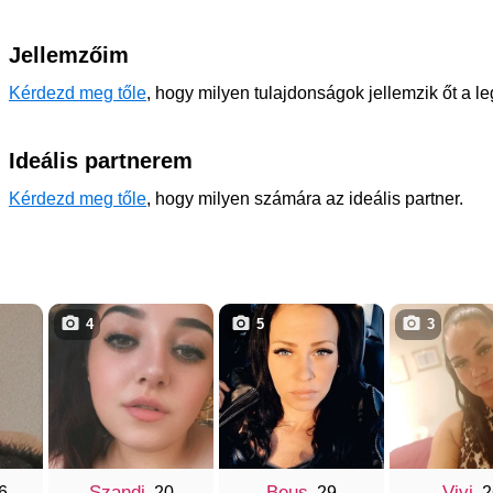
Jellemzőim
Kérdezd meg tőle
, hogy milyen tulajdonságok jellemzik őt a l
Ideális partnerem
Kérdezd meg tőle
, hogy milyen számára az ideális partner.
4
5
3
Szandi
Beus
Vivi
26
, 20
, 29
, 