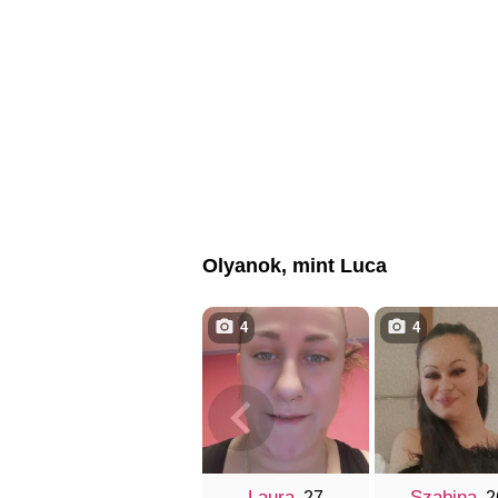
Olyanok, mint Luca
4
4
Laura
Szabina
, 27
, 