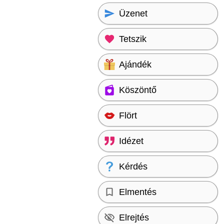
Üzenet
Tetszik
Ajándék
Köszöntő
Flört
Idézet
Kérdés
Elmentés
Elrejtés