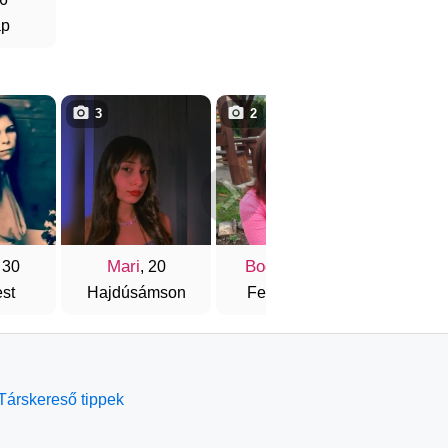
áp
3
2
5
Mari
Boglárka
Beu
 30
, 20
, 23
st
Hajdúsámson
Felsőpetény
Gyoma
Társkereső tippek