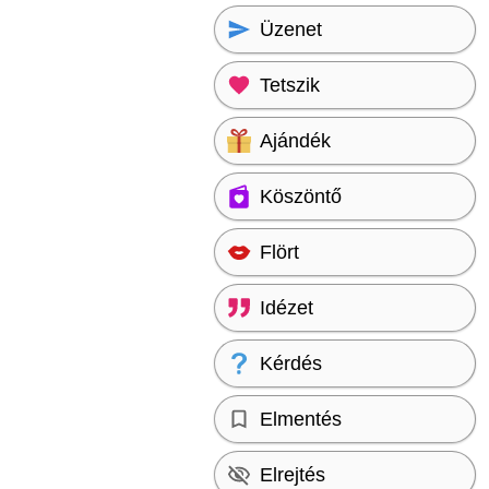
Üzenet
Tetszik
Ajándék
Köszöntő
Flört
Idézet
Kérdés
Elmentés
Elrejtés