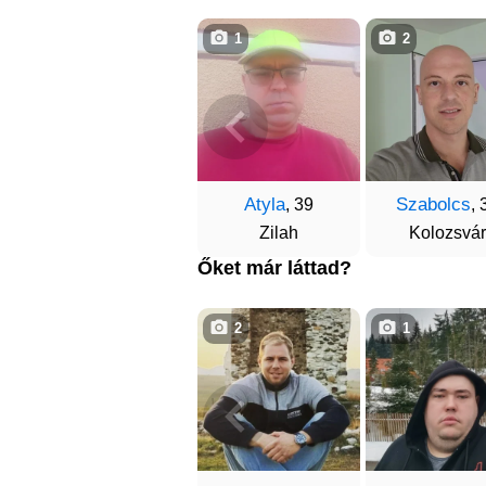
1
2
Atyla
Szabolcs
, 39
, 
Zilah
Kolozsvár
Őket már láttad?
2
1