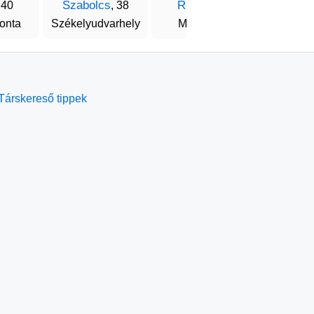
Szabolcs
Robert
Szabo
 40
, 38
, 32
onta
Székelyudvarhely
Mezőpanit
Marosvá
Társkereső tippek