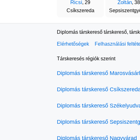
Ricsi
Zoltán
, 29
, 38
Csíkszereda
Sepsiszentgy
Diplomás társkereső társkereső, társ
Elérhetőségek
Felhasználási feltét
Társkeresés régiók szerint
Diplomás társkereső Marosvásár
Diplomás társkereső Csíkszered
Diplomás társkereső Székelyudv
Diplomás társkereső Sepsiszent
Diplomás társkereső Nagyvárad