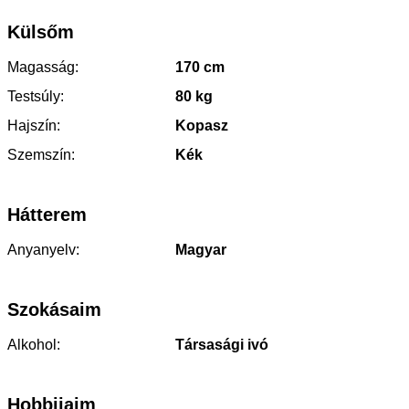
Külsőm
Magasság:
170 cm
Testsúly:
80 kg
Hajszín:
Kopasz
Szemszín:
Kék
Hátterem
Anyanyelv:
Magyar
Szokásaim
Alkohol:
Társasági ivó
Hobbijaim