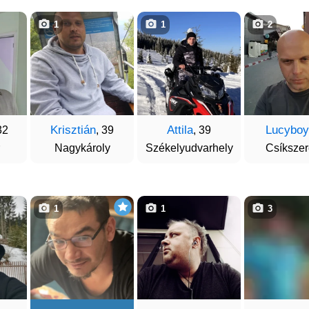
1
1
2
Krisztián
Attila
Lucyboy
32
, 39
, 39
Nagykároly
Székelyudvarhely
Csíksze
1
1
3