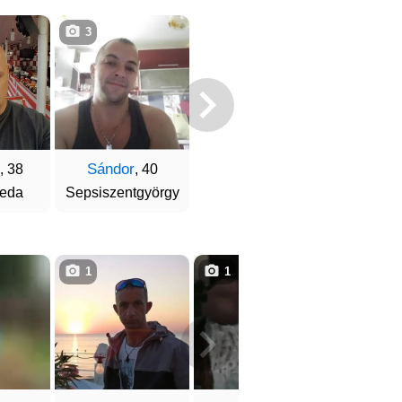
3
Sándor
, 38
, 40
reda
Sepsiszentgyörgy
1
1
1