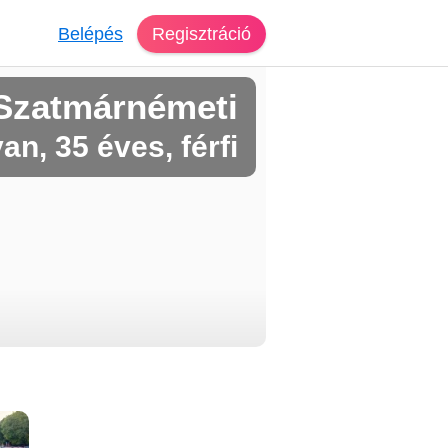
Belépés
Regisztráció
Szatmárnémeti
van, 35 éves, férfi