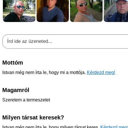
Mottóm
Istvan még nem írta le, hogy mi a mottója.
Kérdezd meg!
Magamról
Szeretem a termeszetet
Milyen társat keresek?
Istvan még nem írta le, hogy milyen társat keres.
Kérdezd meg