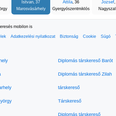
Istvan
Attila
Jozsef
, 37
, 36
,
örgy
Marosvásárhely
Gyergyószentmiklós
Nagyszal
keresés mobilon is
elek
Adatkezelési nyilatkozat
Biztonság
Cookie
Súgó
hely
Diplomás társkereső Barót
a
Diplomás társkereső Zilah
arhely
társkereső
györgy
Társkereső
Diplomás társkereső