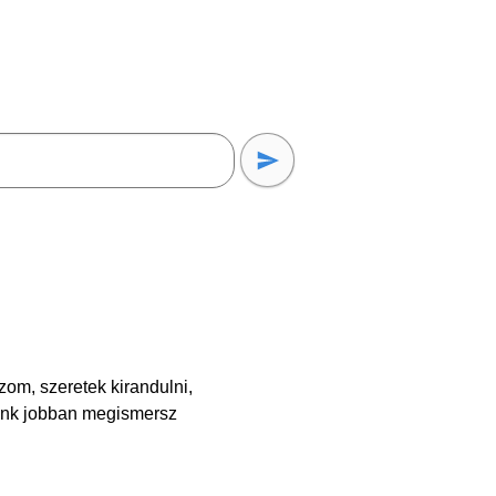
om, szeretek kirandulni,
unk jobban megismersz