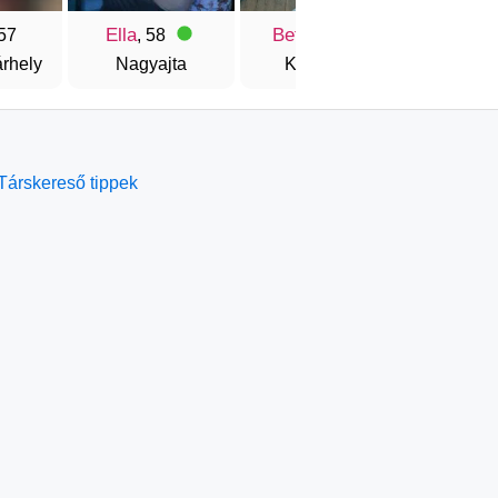
Ella
Betty
Iboly
 57
, 58
, 57
rhely
Nagyajta
Kolozsvár
Marosvá
Társkereső tippek