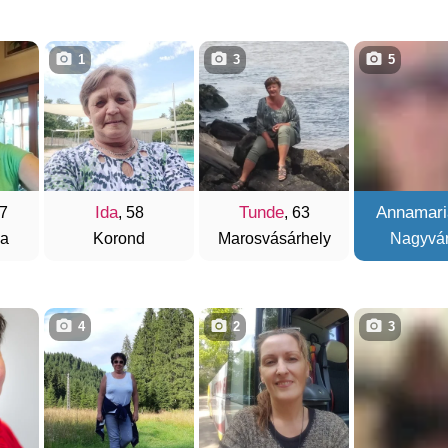
1
3
5
Ida
Tunde
Annamari
67
, 58
, 63
da
Korond
Marosvásárhely
Nagyvá
4
2
3