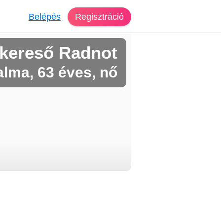
Belépés
Regisztráció
kereső Radnot
lma, 63 éves, nő