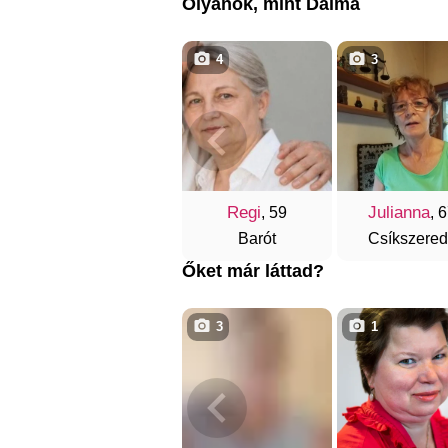
Olyanok, mint Dalma
4
3
Regi
Julianna
, 59
, 
Barót
Csíkszere
Őket már láttad?
3
1