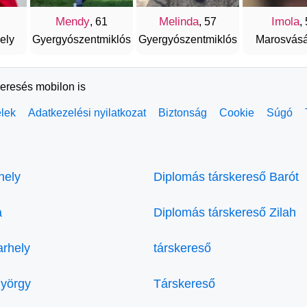
Mendy
Melinda
Imola
, 61
, 57
,
ely
Gyergyószentmiklós
Gyergyószentmiklós
Marosvásá
keresés mobilon is
elek
Adatkezelési nyilatkozat
Biztonság
Cookie
Súgó
hely
Diplomás társkereső Barót
a
Diplomás társkereső Zilah
arhely
társkereső
györgy
Társkereső