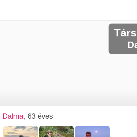
Társ
Da
Dalma
, 63 éves