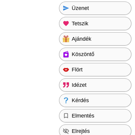
Üzenet
Tetszik
Ajándék
Köszöntő
Flört
Idézet
Kérdés
Elmentés
Elrejtés