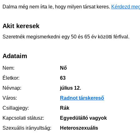
Dalma még nem írta le, hogy milyen társat keres.
Kérdezd meg
Akit keresek
Szeretnék megismerkedni egy 50 és 65 év közötti férfival.
Adataim
Nem:
Nő
Életkor:
63
Névnap:
július 12.
Város:
Radnot társkereső
Csillagjegy:
Rák
Kapcsolati státusz:
Egyedülálló vagyok
Szexuális irányultság:
Heteroszexuális