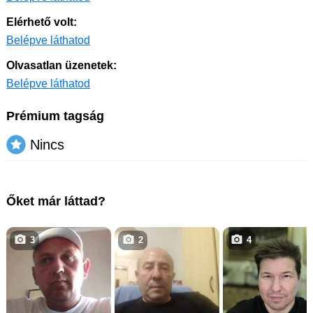
Elérhető volt:
Belépve láthatod
Olvasatlan üzenetek:
Belépve láthatod
Prémium tagság
Nincs
Őket már láttad?
3
2
4