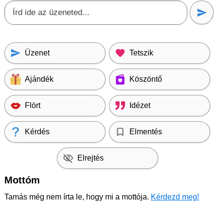
Üzenet
Tetszik
Ajándék
Köszöntő
Flört
Idézet
Kérdés
Elmentés
Elrejtés
Mottóm
Tamás még nem írta le, hogy mi a mottója.
Kérdezd meg!