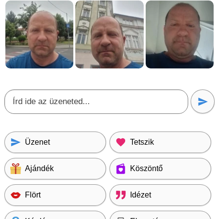
Üzenet
Tetszik
Ajándék
Köszöntő
Flört
Idézet