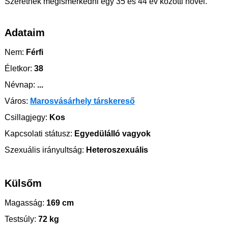
Szeretnék megismerkedni egy 35 és 44 év közötti nővel.
Adataim
Nem:
Férfi
Életkor:
38
Névnap:
...
Város:
Marosvásárhely társkereső
Csillagjegy:
Kos
Kapcsolati státusz:
Egyedülálló vagyok
Szexuális irányultság:
Heteroszexuális
Külsőm
Magasság:
169 cm
Testsúly:
72 kg