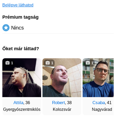
Belépve láthatod
Prémium tagság
Nincs
Őket már láttad?
1
1
1
Attila
Robert
Csaba
, 36
, 38
, 41
Gyergyószentmiklós
Kolozsvár
Nagyvárad