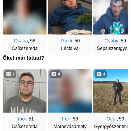
Csaba
Zsolti
Csaby
, 58
, 50
, 59
Csíkszereda
Lécfalva
Sepsiszentgyör
Őket már láttad?
7
4
4
Tibor
Feri
Ocsi
, 51
, 56
, 59
Csíkszereda
Marosvásárhely
Gyergyószentmik