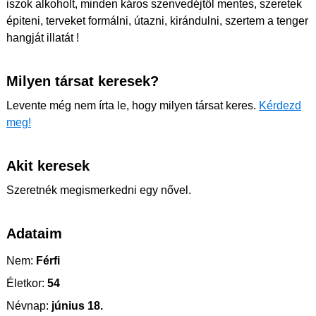
iszok alkoholt, minden káros szenvedéjtől mentes, szeretek
épiteni, terveket formálni, útazni, kirándulni, szertem a tenger
hangját illatát !
Milyen társat keresek?
Levente még nem írta le, hogy milyen társat keres.
Kérdezd
meg!
Akit keresek
Szeretnék megismerkedni egy nővel.
Adataim
Nem:
Férfi
Életkor:
54
Névnap:
június 18.