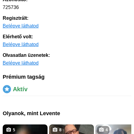
725736
Regisztrált:
Belépve láthatod
Elérhető volt:
Belépve láthatod
Olvasatlan üzenetek:
Belépve láthatod
Prémium tagság
Aktív
Olyanok, mint Levente
5
8
4