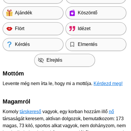
Ajándék
Köszöntő
Flört
Idézet
Kérdés
Elmentés
Elrejtés
Mottóm
Levente még nem írta le, hogy mi a mottója.
Kérdezd meg!
Magamról
Komoly
társkereső
vagyok, egy korban hozzám illő
nő
társaságát keresem, aktívan dolgozok, bemutatkozom: 173
magas, 73 kiló, sportos alkat vagyok, nem dohányzom, nem