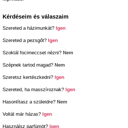
Kérdéseim és válaszaim
Szereted a házimunkát?
Igen
Szereted a pezsgőt?
Igen
Szoktál focimeccset nézni?
Nem
Szépnek tartod magad?
Nem
Szeretsz kertészkedni?
Igen
Szereted, ha masszíroznak?
Igen
Hasonlítasz a szüleidre?
Nem
Voltál már házas?
Igen
Használsz parfümöt?
Igen