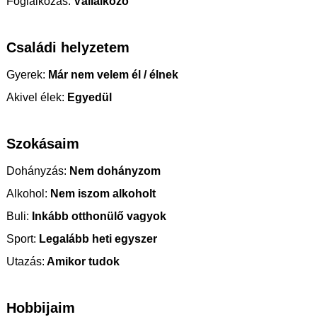
Foglalkozás:
Vállalkozó
Családi helyzetem
Gyerek:
Már nem velem él / élnek
Akivel élek:
Egyedül
Szokásaim
Dohányzás:
Nem dohányzom
Alkohol:
Nem iszom alkoholt
Buli:
Inkább otthonülő vagyok
Sport:
Legalább heti egyszer
Utazás:
Amikor tudok
Hobbijaim