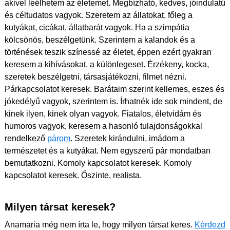
akivel leélhetem az életemet. Megbízható, kedves, jóindulatú
és céltudatos vagyok. Szeretem az állatokat, főleg a
kutyákat, cicákat, állatbarát vagyok. Ha a szimpátia
kölcsönös, beszélgetünk. Szerintem a kalandok és a
történések teszik színessé az életet, éppen ezért gyakran
keresem a kihívásokat, a különlegeset. Érzékeny, kocka,
szeretek beszélgetni, társasjátékozni, filmet nézni.
Párkapcsolatot keresek. Barátaim szerint kellemes, eszes és
jókedélyű vagyok, szerintem is. Írhatnék ide sok mindent, de
kinek ilyen, kinek olyan vagyok. Fiatalos, életvidám és
humoros vagyok, keresem a hasonló tulajdonságokkal
rendelkező
párom
. Szeretek kirándulni, imádom a
természetet és a kutyákat. Nem egyszerű pár mondatban
bemutatkozni. Komoly kapcsolatot keresek. Komoly
kapcsolatot keresek. Őszinte, realista.
Milyen társat keresek?
Anamaria még nem írta le, hogy milyen társat keres.
Kérdezd