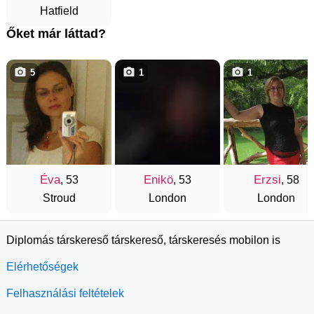
Hatfield
Őket már láttad?
5
1
1
Éva
Enikö
Erzsi
, 53
, 53
, 58
Stroud
London
London
Diplomás társkereső társkereső, társkeresés mobilon is
Elérhetőségek
Felhasználási feltételek