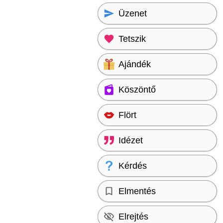
Üzenet
Tetszik
Ajándék
Köszöntő
Flört
Idézet
Kérdés
Elmentés
Elrejtés