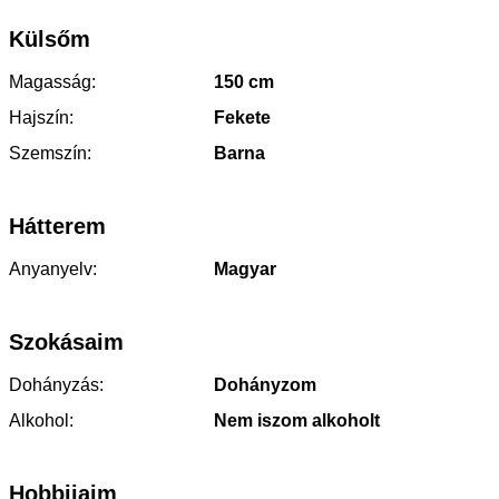
Külsőm
Magasság:
150 cm
Hajszín:
Fekete
Szemszín:
Barna
Hátterem
Anyanyelv:
Magyar
Szokásaim
Dohányzás:
Dohányzom
Alkohol:
Nem iszom alkoholt
Hobbijaim