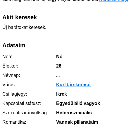
Akit keresek
Új barátokat keresek.
Adataim
Nem:
Nő
Életkor:
26
Névnap:
...
Város:
Kürt társkereső
Csillagjegy:
Ikrek
Kapcsolati státusz:
Egyedülálló vagyok
Szexuális irányultság:
Heteroszexuális
Romantika:
Vannak pillanataim