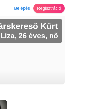
Belépés
Regisztráció
árskereső Kürt
Liza, 26 éves, nő