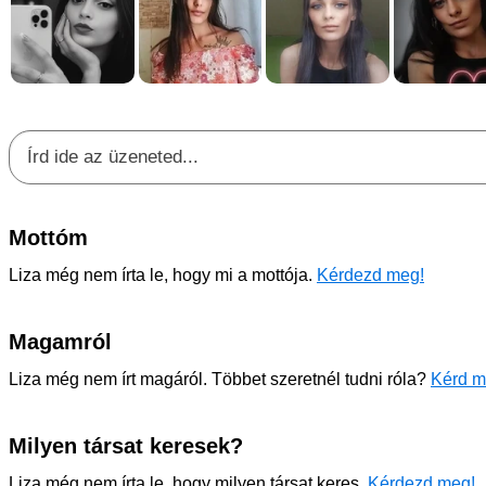
Mottóm
Liza még nem írta le, hogy mi a mottója.
Kérdezd meg!
Magamról
Liza még nem írt magáról. Többet szeretnél tudni róla?
Kérd m
Milyen társat keresek?
Liza még nem írta le, hogy milyen társat keres.
Kérdezd meg!