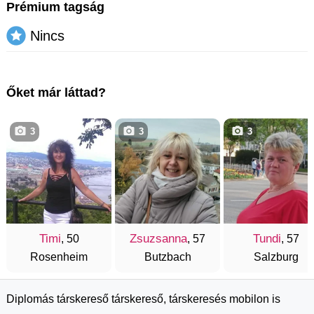
Prémium tagság
Nincs
Őket már láttad?
3
3
3
Timi
Zsuzsanna
Tundi
, 50
, 57
, 57
Rosenheim
Butzbach
Salzburg
Diplomás társkereső társkereső, társkeresés mobilon is