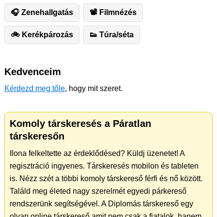
🎧 Zenehallgatás
📽 Filmnézés
🚲 Kerékpározás
👟 Túra/séta
Kedvenceim
Kérdezd meg tőle
, hogy mit szeret.
Komoly társkeresés a Páratlan
társkeresőn
Ilona felkeltette az érdeklődésed? Küldj üzenetet! A
regisztráció ingyenes. Társkeresés mobilon és tableten
is. Nézz szét a többi komoly társkereső férfi és nő között.
Találd meg életed nagy szerelmét egyedi párkereső
rendszerünk segítségével. A Diplomás társkereső egy
olyan online társkereső amit nem csak a fiatalok, hanem