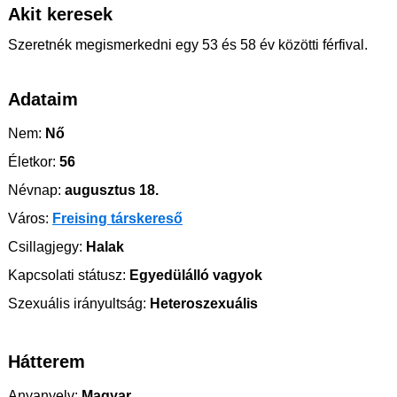
Akit keresek
Szeretnék megismerkedni egy 53 és 58 év közötti férfival.
Adataim
Nem:
Nő
Életkor:
56
Névnap:
augusztus 18.
Város:
Freising társkereső
Csillagjegy:
Halak
Kapcsolati státusz:
Egyedülálló vagyok
Szexuális irányultság:
Heteroszexuális
Hátterem
Anyanyelv:
Magyar