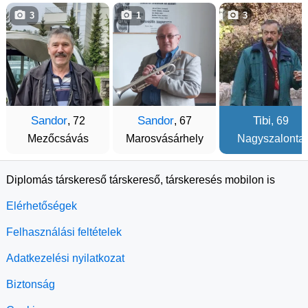
3
1
3
Sandor
Sandor
Tibi
, 72
, 67
, 69
Mezőcsávás
Marosvásárhely
Nagyszalonta
Diplomás társkereső társkereső, társkeresés mobilon is
Elérhetőségek
Felhasználási feltételek
Adatkezelési nyilatkozat
Biztonság