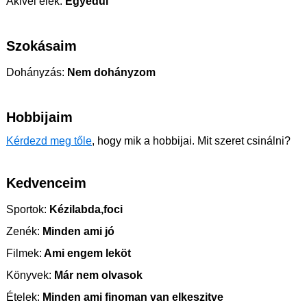
Akivel élek:
Egyedül
Szokásaim
Dohányzás:
Nem dohányzom
Hobbijaim
Kérdezd meg tőle
, hogy mik a hobbijai. Mit szeret csinálni?
Kedvenceim
Sportok:
Kézilabda,foci
Zenék:
Minden ami jó
Filmek:
Ami engem leköt
Könyvek:
Már nem olvasok
Ételek:
Minden ami finoman van elkeszitve