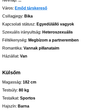
Névnap:
...
Város:
Emőd társkereső
Csillagjegy:
Bika
Kapcsolati státusz:
Egyedülálló vagyok
Szexuális irányultság:
Heteroszexuális
Féltékenység:
Megbízom a partneremben
Romantika:
Vannak pillanataim
Háziállat:
Van
Külsőm
Magasság:
182 cm
Testsúly:
80 kg
Testalkat:
Sportos
Hajszín:
Barna