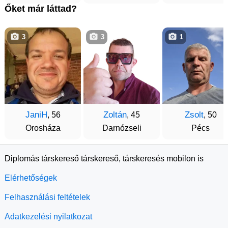
Őket már láttad?
3
3
1
JaniH
Zoltán
Zsolt
, 56
, 45
, 50
Orosháza
Darnózseli
Pécs
Diplomás társkereső társkereső, társkeresés mobilon is
Elérhetőségek
Felhasználási feltételek
Adatkezelési nyilatkozat