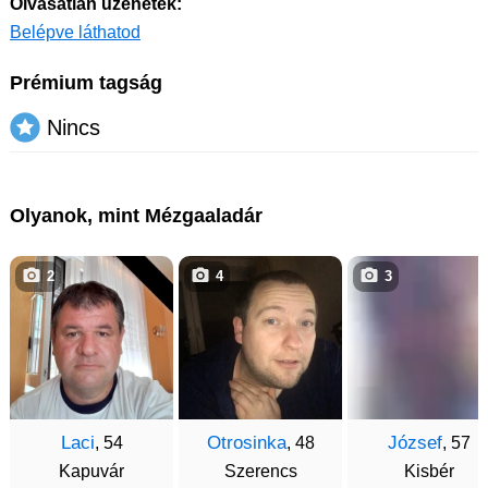
Olvasatlan üzenetek:
Belépve láthatod
Prémium tagság
Nincs
Olyanok, mint Mézgaaladár
2
4
3
Laci
Otrosinka
József
, 54
, 48
, 57
Kapuvár
Szerencs
Kisbér