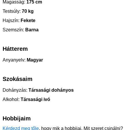
Magasság:
175 cm
Testsúly:
70 kg
Hajszín:
Fekete
Szemszín:
Barna
Hátterem
Anyanyelv:
Magyar
Szokásaim
Dohányzás:
Társasági dohányos
Alkohol:
Társasági ivó
Hobbijaim
Kérdezd meg tőle
, hogy mik a hobbijai. Mit szeret csinálni?