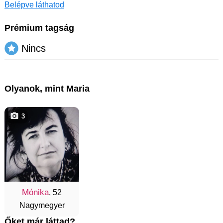
Belépve láthatod
Prémium tagság
Nincs
Olyanok, mint Maria
3
Mónika
, 52
Nagymegyer
Őket már láttad?