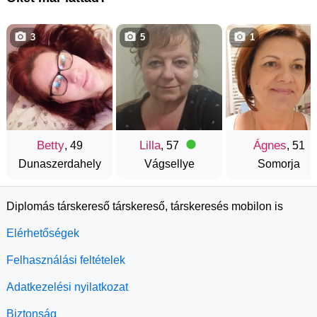
3
5
1
Betty
Lilla
Ágnes
, 49
, 57
, 51
Dunaszerdahely
Vágsellye
Somorja
Diplomás társkereső társkereső, társkeresés mobilon is
Elérhetőségek
Felhasználási feltételek
Adatkezelési nyilatkozat
Biztonság