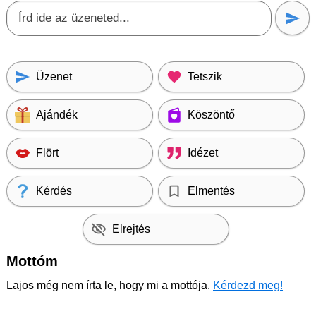
Üzenet
Tetszik
Ajándék
Köszöntő
Flört
Idézet
Kérdés
Elmentés
Elrejtés
Mottóm
Lajos még nem írta le, hogy mi a mottója.
Kérdezd meg!