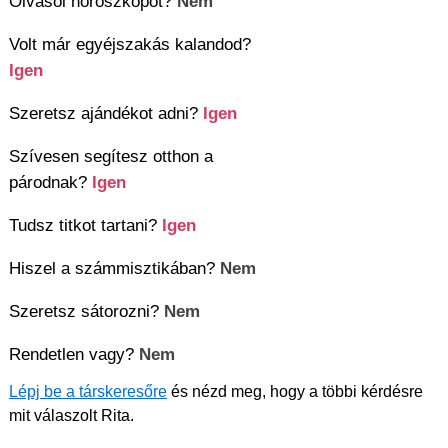
Olvasol horoszkópot?
Nem
Volt már egyéjszakás kalandod?
Igen
Szeretsz ajándékot adni?
Igen
Szívesen segítesz otthon a
párodnak?
Igen
Tudsz titkot tartani?
Igen
Hiszel a számmisztikában?
Nem
Szeretsz sátorozni?
Nem
Rendetlen vagy?
Nem
Lépj be a társkeresőre
és nézd meg, hogy a többi kérdésre
mit válaszolt Rita.