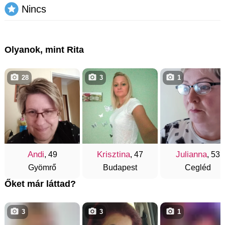
Nincs
Olyanok, mint Rita
28
3
1
Andi
Krisztina
Julianna
, 49
, 47
, 53
Gyömrő
Budapest
Cegléd
Őket már láttad?
3
3
1