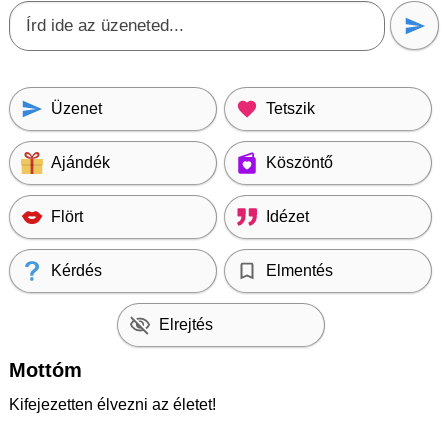
Üzenet
Tetszik
Ajándék
Köszöntő
Flört
Idézet
Kérdés
Elmentés
Elrejtés
Mottóm
Kifejezetten élvezni az életet!