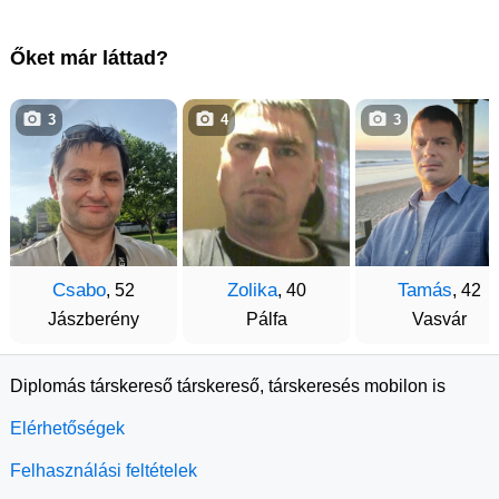
Őket már láttad?
3
4
3
Csabo
Zolika
Tamás
, 52
, 40
, 42
Jászberény
Pálfa
Vasvár
Diplomás társkereső társkereső, társkeresés mobilon is
Elérhetőségek
Felhasználási feltételek