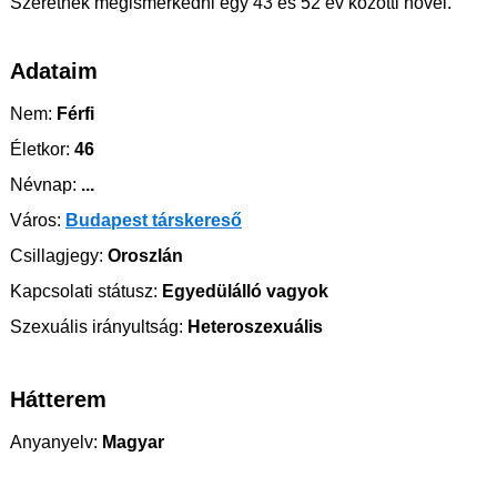
Szeretnék megismerkedni egy 43 és 52 év közötti nővel.
Adataim
Nem:
Férfi
Életkor:
46
Névnap:
...
Város:
Budapest társkereső
Csillagjegy:
Oroszlán
Kapcsolati státusz:
Egyedülálló vagyok
Szexuális irányultság:
Heteroszexuális
Hátterem
Anyanyelv:
Magyar