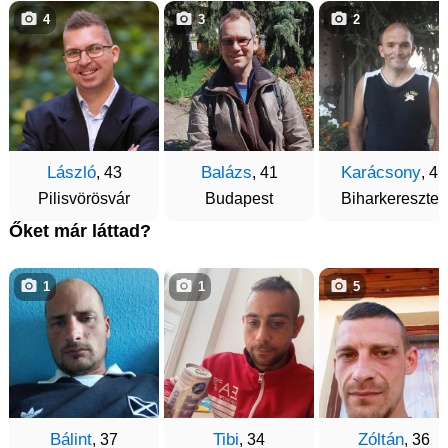
4
3
2
László
Balázs
Karácsony
, 43
, 41
, 42
Pilisvörösvár
Budapest
Biharkeresztes
Őket már láttad?
1
1
5
Bálint
Tibi
Zóltán
, 37
, 34
, 36