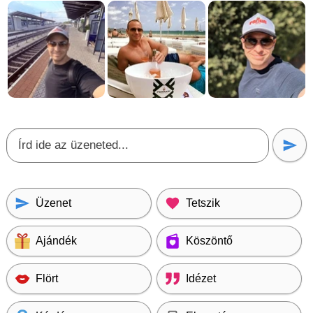
Üzenet
Tetszik
Ajándék
Köszöntő
Flört
Idézet