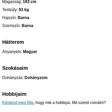
Magasság:
183 cm
Testsúly:
93 kg
Hajszín:
Barna
Szemszín:
Barna
Hátterem
Anyanyelv:
Magyar
Szokásaim
Dohányzás:
Dohányzom
Hobbijaim
Kérdezd meg tőle
, hogy mik a hobbijai. Mit szeret csinálni?