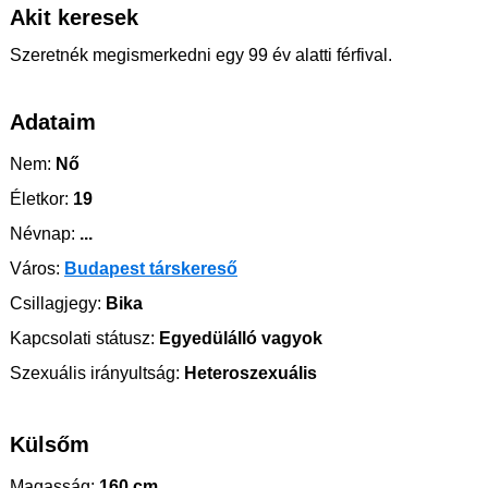
Akit keresek
Szeretnék megismerkedni egy 99 év alatti férfival.
Adataim
Nem:
Nő
Életkor:
19
Névnap:
...
Város:
Budapest társkereső
Csillagjegy:
Bika
Kapcsolati státusz:
Egyedülálló vagyok
Szexuális irányultság:
Heteroszexuális
Külsőm
Magasság:
160 cm