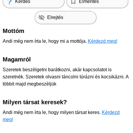
Kérdés
Elmentés
Elrejtés
Mottóm
Andi még nem írta le, hogy mi a mottója.
Kérdezd meg!
Magamról
Szeretek beszèlgetni barátkozni, akár kapcsolatot is
szeretnèk. Szeretek olvasni táncolni túrázni ès kocsikázni. A
többit majd megbeszèljük
Milyen társat keresek?
Andi még nem írta le, hogy milyen társat keres.
Kérdezd
meg!