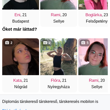
Eni
Rami
Boglárka
, 21
, 20
, 23
Budapest
Sellye
Felsőpetény
Őket már láttad?
2
2
5
Kata
Flóra
Rami
, 21
, 21
, 20
Nógrád
Nyíregyháza
Sellye
Diplomás társkereső társkereső, társkeresés mobilon is