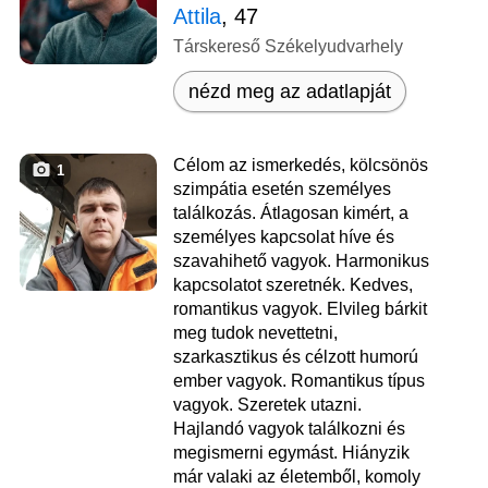
Attila
, 47
Társkereső Székelyudvarhely
nézd meg az adatlapját
Célom az ismerkedés, kölcsönös
1
szimpátia esetén személyes
találkozás. Átlagosan kimért, a
személyes kapcsolat híve és
szavahihető vagyok. Harmonikus
kapcsolatot szeretnék. Kedves,
romantikus vagyok. Elvileg bárkit
meg tudok nevettetni,
szarkasztikus és célzott humorú
ember vagyok. Romantikus típus
vagyok. Szeretek utazni.
Hajlandó vagyok találkozni és
megismerni egymást. Hiányzik
már valaki az életemből, komoly