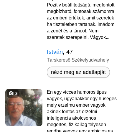
Pozitív beállítottságú, megfontolt,
megbízható, fontosak számomra
az emberi értékek, amit szeretek
ha tiszteletben tartanak. Imádom
a zenét és a táncot. Nem
szeretek szerepelni. Vágyok...
István
, 47
Társkereső Székelyudvarhely
nézd meg az adatlapját
En egy vicces humoros tipus
2
vagyok, ugyanakkor egy huseges
mely erzelmu ember vagyok
akinek fontos az erzelmi
inteligencia akolcsonos
megertes, fizikailag telyesen
rendbe vagyok egy ambicios es