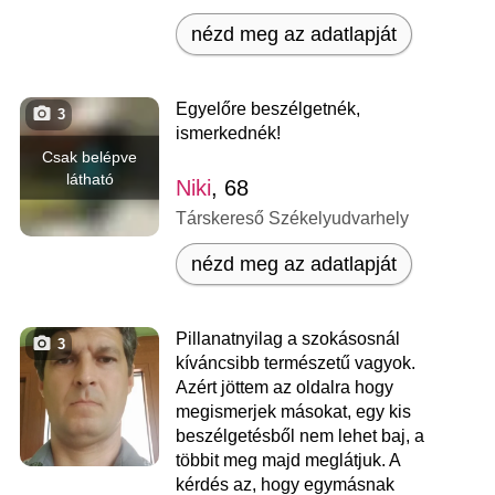
nézd meg az adatlapját
Egyelőre beszélgetnék,
3
ismerkednék!
Csak belépve
látható
Niki
, 68
Társkereső Székelyudvarhely
nézd meg az adatlapját
Pillanatnyilag a szokásosnál
3
kíváncsibb természetű vagyok.
Azért jöttem az oldalra hogy
megismerjek másokat, egy kis
beszélgetésből nem lehet baj, a
többit meg majd meglátjuk. A
kérdés az, hogy egymásnak