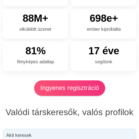
88M+
698e+
elküldött üzenet
ember kipróbálta
81%
17 éve
fényképes adatlap
segítünk
Ingyenes regisztráció
Valódi társkeresők, valós profilok
Akit keresek