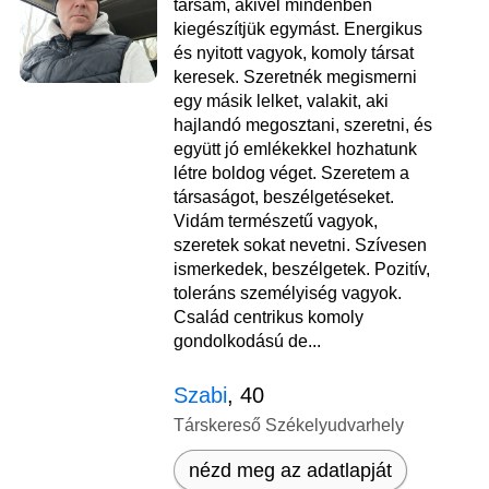
társam, akivel mindenben
kiegészítjük egymást. Energikus
és nyitott vagyok, komoly társat
keresek. Szeretnék megismerni
egy másik lelket, valakit, aki
hajlandó megosztani, szeretni, és
együtt jó emlékekkel hozhatunk
létre boldog véget. Szeretem a
társaságot, beszélgetéseket.
Vidám természetű vagyok,
szeretek sokat nevetni. Szívesen
ismerkedek, beszélgetek. Pozitív,
toleráns személyiség vagyok.
Család centrikus komoly
gondolkodású de...
Szabi
, 40
Társkereső Székelyudvarhely
nézd meg az adatlapját