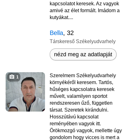
kapcsolatot keresek. Az vagyok
amivé az élet formált. Imádom a
kutyákat....
Bella
, 32
Társkereső Székelyudvarhely
nézd meg az adatlapját
Szerelmem Székelyudvarhely
1
környékéről keresem. Tartós,
hűséges kapcsolatra keresek
művelt, valamilyen sportot
rendszeresen űző, független
társat. Szeretek kirándulni.
Hosszútávú kapcsolat
reményében vagyok itt.
Örökmozgó vagyok, mellette úgy
gondolom hogy vicces is mert a