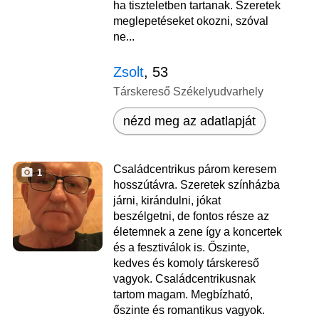
ha tiszteletben tartanak. Szeretek
meglepetéseket okozni, szóval
ne...
Zsolt
, 53
Társkereső Székelyudvarhely
nézd meg az adatlapját
Családcentrikus párom keresem
1
hosszútávra. Szeretek színházba
járni, kirándulni, jókat
beszélgetni, de fontos része az
életemnek a zene így a koncertek
és a fesztiválok is. Őszinte,
kedves és komoly társkereső
vagyok. Családcentrikusnak
tartom magam. Megbízható,
őszinte és romantikus vagyok.