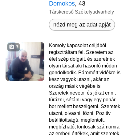
Domokos
, 43
Társkereső Székelyudvarhely
nézd meg az adatlapját
Komoly kapcsolat céljából
3
regisztráltam fel. Szeretem az
élet szép dolgait, és szeretnék
olyan társat aki hasonló módon
gondolkodik. Páromért vidékre is
kész vagyok utazni, akár az
ország másik végébe is.
Szeretek nevetni és jókat enni,
túrázni, sétálni vagy egy pohár
bor mellett beszélgetni. Szeretek
utazni, olvasni, főzni. Pozitív
beállítottságú, megfontolt,
megbízható, fontosak számomra
az emberi értékek, amit szeretek