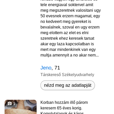
tele energiaval soktervel amit
meg megszeretnek valositani ugy
50 evesnek erzem magamat, egy
no kedveert meg gyereket is
bevalalnek, szoval en ugy erzem
meg elottem az elet es elni
szeretnek ehez keresek tarsat
akar egy laza kapcsolatban is
mert mar mindenkinek van egy
multja amennyit a no akar nem...
Jeno
, 71
Társkereső Székelyudvarhely
nézd meg az adatlapját
Korban hozzám illő párom
1
keresem 65 éves korig.
Komolytalanok és káros