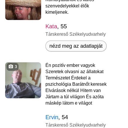
szenvedelyekkel élők
kimeljenek.
Kata
, 55
Társkereső Székelyudvarhely
nézd meg az adatlapját
Én pozitív ember vagyok
3
Szeretek olvasni az állatokat
Természetet Érdekel a
pszichológia Barátnőt keresek
Elvárások nélkül Hitem van
Jártam a túl világon És azóta
máskép látom e világot
Ervin
, 54
Társkereső Székelyudvarhely