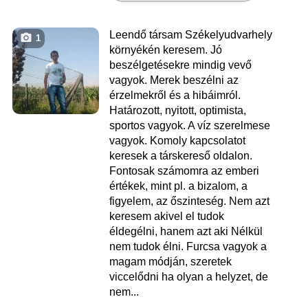
Leendő társam Székelyudvarhely
1
környékén keresem. Jó
beszélgetésekre mindig vevő
vagyok. Merek beszélni az
érzelmekről és a hibáimról.
Határozott, nyitott, optimista,
sportos vagyok. A víz szerelmese
vagyok. Komoly kapcsolatot
keresek a társkereső oldalon.
Fontosak számomra az emberi
értékek, mint pl. a bizalom, a
figyelem, az őszinteség. Nem azt
keresem akivel el tudok
éldegélni, hanem azt aki Nélkül
nem tudok élni. Furcsa vagyok a
magam módján, szeretek
viccelődni ha olyan a helyzet, de
nem...