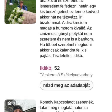
unatkozol és szereted az
ismeretlent felfedezni netán egy
kis beszélgetéshez lenne kedved
akkor hát ne tétovázz. Írj
bizalommal. A diszkreciom
magas a humorom kiválló. Az
cinizmust, gúnyt pletykát nem
szeretem és nem is a barátom.
Ha többet szeretnél megtudni
akkor csak kalandra fel kis
pajtás. Tisztelettel Ildikó.
Ildikó
, 52
Társkereső Székelyudvarhely
nézd meg az adatlapját
Komoly kapcsolatot szeretnék,
3
talán még megtalálhatom a