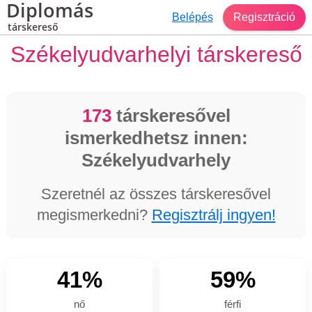
Diplomás
Belépés
Regisztráció
társkereső
Székelyudvarhelyi társkereső
173
társkeresővel
ismerkedhetsz innen:
Székelyudvarhely
Szeretnél az összes társkeresővel
megismerkedni?
Regisztrálj ingyen!
41%
59%
nő
férfi