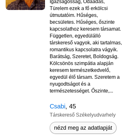
Igazságosság, Odaadás,
Türelem ezek a fő erkölcsi
útmutatóim. Hűséges,
becsületes. Hűséges, őszinte
kapcsolathoz keresem társamat.
Független, egyedülálló
társkereső vagyok, aki tartalmas,
romantikus kapcsolatra vágyik.
Barátság, Szeretet, Boldogság.
Kölcsönös szimpátia alapján
keresem természetkedvelő,
egyedül élő társam. Szeretem a
nyugodtságot és a
természetességet. Őszinte,...
Csabi
, 45
Társkereső Székelyudvarhely
nézd meg az adatlapját