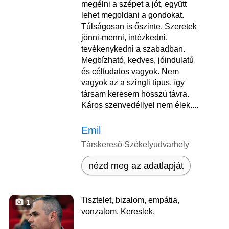
megélni a szépet a jót, együtt
lehet megoldani a gondokat.
Túlságosan is őszinte. Szeretek
jönni-menni, intézkedni,
tevékenykedni a szabadban.
Megbízható, kedves, jóindulatú
és céltudatos vagyok. Nem
vagyok az a szingli típus, így
társam keresem hosszú távra.
Káros szenvedéllyel nem élek....
Emil
Társkereső Székelyudvarhely
nézd meg az adatlapját
Tisztelet, bizalom, empátia,
1
vonzalom. Kereslek.