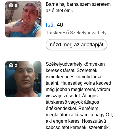
Barna haj barna szem szeretem
8
az életet élni.
Isti
, 40
Társkereső Székelyudvarhely
nézd meg az adatlapját
Székelyudvarhely környékén
2
keresek társat. Szeretnék
ismerkedni és komoly társat
találni. Ha esetleg volna kedved
még jobban megismerni, várom
visszajelzésedet. Átlagos
társkereső vagyok átlagos
értékrendekkel. Remélem
megtalálom a társam, a nagy Ő-t,
aki engem keres. Hosszútávú
kapcsolatot keresek, szeretnék.