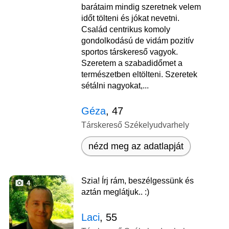
barátaim mindig szeretnek velem
időt tölteni és jókat nevetni.
Család centrikus komoly
gondolkodású de vidám pozitív
sportos társkereső vagyok.
Szeretem a szabadidőmet a
természetben eltölteni. Szeretek
sétálni nagyokat,...
Géza
, 47
Társkereső Székelyudvarhely
nézd meg az adatlapját
Szia! Írj rám, beszélgessünk és
4
aztán meglátjuk.. :)
Laci
, 55