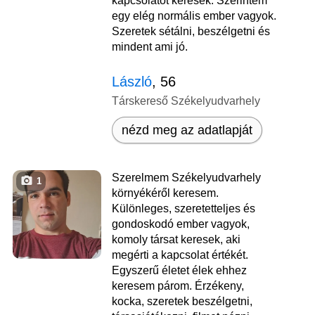
kapcsolatot keresek. Szerintem
egy elég normális ember vagyok.
Szeretek sétálni, beszélgetni és
mindent ami jó.
László
, 56
Társkereső Székelyudvarhely
nézd meg az adatlapját
Szerelmem Székelyudvarhely
1
környékéről keresem.
Különleges, szeretetteljes és
gondoskodó ember vagyok,
komoly társat keresek, aki
megérti a kapcsolat értékét.
Egyszerű életet élek ehhez
keresem párom. Érzékeny,
kocka, szeretek beszélgetni,