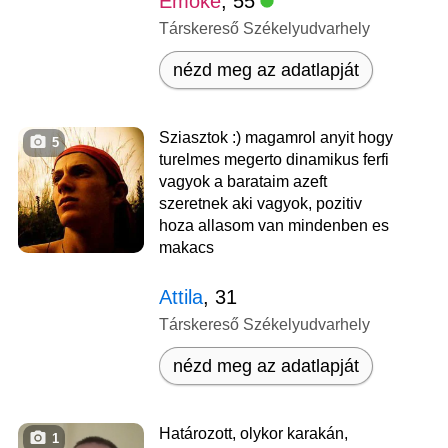
Emoke
, 55
Társkereső Székelyudvarhely
nézd meg az adatlapját
Sziasztok :) magamrol anyit hogy
5
turelmes megerto dinamikus ferfi
vagyok a barataim azeft
szeretnek aki vagyok, pozitiv
hoza allasom van mindenben es
makacs
Attila
, 31
Társkereső Székelyudvarhely
nézd meg az adatlapját
Határozott, olykor karakán,
1