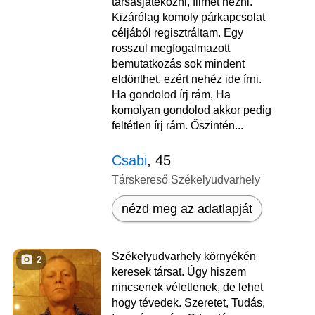
társasjátékozni, filmet nézni.
Kizárólag komoly párkapcsolat
céljából regisztráltam. Egy
rosszul megfogalmazott
bemutatkozás sok mindent
eldönthet, ezért nehéz ide írni.
Ha gondolod írj rám, Ha
komolyan gondolod akkor pedig
feltétlen írj rám. Őszintén...
Csabi
, 45
Társkereső Székelyudvarhely
nézd meg az adatlapját
Székelyudvarhely környékén
2
keresek társat. Úgy hiszem
nincsenek véletlenek, de lehet
hogy tévedek. Szeretet, Tudás,