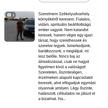
Szerelmem Székelyudvarhely
1
környékéről keresem. Fiatalos,
vidám, spirituális beállítottságú
ember vagyok. Nem kalandot
keresek, hanem végre egy igazi
társat, hogy szerethessek és
szeretve legyek. Ismerkedjünk,
barátkozzunk, s meglátjuk, mi
lesz belőle. Nincs baj az
álmodozással, csak ne hagyd
figyelmen kívül a valóságot!
Szereteten, őszinteségen,
érzelmeken alapuló kapcsolatot
keresek, ahol elfogadjuk egymást
olyannak amilyen. Légy őszinte,
határozott, céltudatos ne játszd el
a bizalmat. Ha...