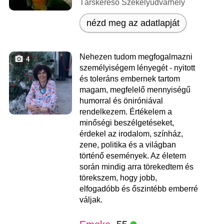
Társkereső Székelyudvarhely
nézd meg az adatlapját
Nehezen tudom megfogalmazni
4
személyiségem lényegét - nyitott
és toleráns embernek tartom
magam, megfelelő mennyiségű
humorral és öniróniával
rendelkezem. Értékelem a
minőségi beszélgetéseket,
érdekel az irodalom, színház,
zene, politika és a világban
történő események. Az életem
során mindig arra törekedtem és
törekszem, hogy jobb,
elfogadóbb és őszintébb emberré
váljak.