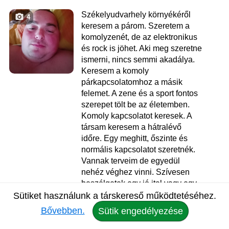
Székelyudvarhely környékéről
4
keresem a párom. Szeretem a
komolyzenét, de az elektronikus
és rock is jöhet. Aki meg szeretne
ismerni, nincs semmi akadálya.
Keresem a komoly
párkapcsolatomhoz a másik
felemet. A zene és a sport fontos
szerepet tölt be az életemben.
Komoly kapcsolatot keresek. A
társam keresem a hátralévő
időre. Egy meghitt, őszinte és
normális kapcsolatot szeretnék.
Vannak terveim de egyedül
nehéz véghez vinni. Szívesen
beszélgetek egy jó ital vagy egy
kávé mellett. Komoly...
Sütiket használunk a társkereső működtetéséhez.
Bővebben.
Sütik engedélyezése
Koko
, 38