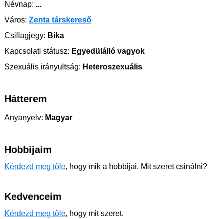
Névnap:
...
Város:
Zenta társkereső
Csillagjegy:
Bika
Kapcsolati státusz:
Egyedülálló vagyok
Szexuális irányultság:
Heteroszexuális
Hátterem
Anyanyelv:
Magyar
Hobbijaim
Kérdezd meg tőle
, hogy mik a hobbijai. Mit szeret csinálni?
Kedvenceim
Kérdezd meg tőle
, hogy mit szeret.