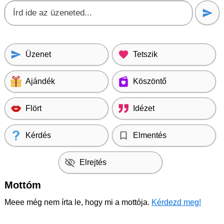
Üzenet
Tetszik
Ajándék
Köszöntő
Flört
Idézet
Kérdés
Elmentés
Elrejtés
Mottóm
Meee még nem írta le, hogy mi a mottója.
Kérdezd meg!