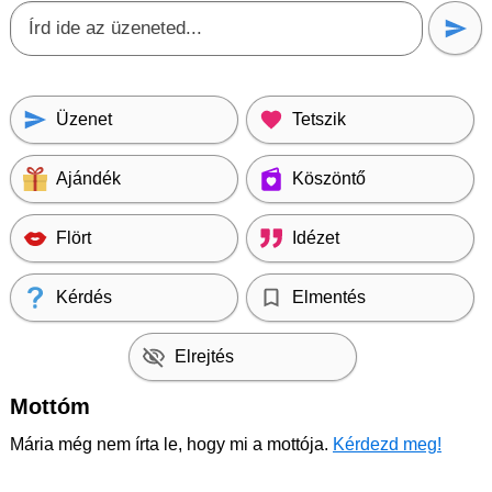
Üzenet
Tetszik
Ajándék
Köszöntő
Flört
Idézet
Kérdés
Elmentés
Elrejtés
Mottóm
Mária még nem írta le, hogy mi a mottója.
Kérdezd meg!