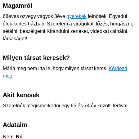
Magamról
68éves özvegy vagyok 3éve
gyerekek
felnőttek! Egyedül
élek kertes házban! Szeretem a virágokat, főzés, horgászni,
sétálni, beszélgetni!Kirándulni zenéket, videókat csinálni,
társaságot!
Milyen társat keresek?
Mária még nem írta le, hogy milyen társat keres.
Kérdezd
meg!
Akit keresek
Szeretnék megismerkedni egy 65 és 74 év közötti férfival.
Adataim
Nem:
Nő