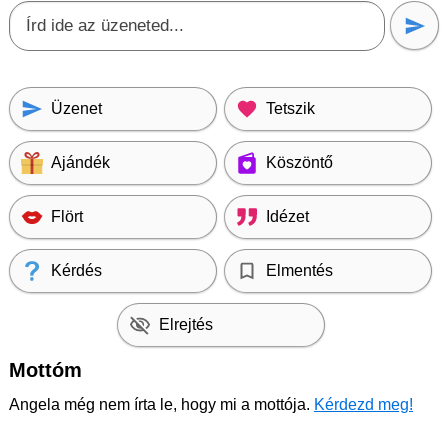
Üzenet
Tetszik
Ajándék
Köszöntő
Flört
Idézet
Kérdés
Elmentés
Elrejtés
Mottóm
Angela még nem írta le, hogy mi a mottója.
Kérdezd meg!