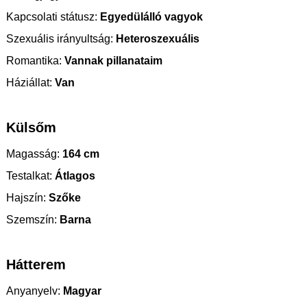
Kapcsolati státusz:
Egyedülálló vagyok
Szexuális irányultság:
Heteroszexuális
Romantika:
Vannak pillanataim
Háziállat:
Van
Külsőm
Magasság:
164 cm
Testalkat:
Átlagos
Hajszín:
Szőke
Szemszín:
Barna
Hátterem
Anyanyelv:
Magyar