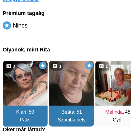
Prémium tagság
Nincs
Olyanok, mint Rita
3
1
1
Klári
Beáta
Melinda
, 50
, 51
, 45
Paks
Szombathely
Győr
Őket már láttad?