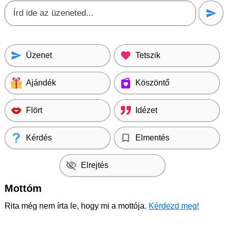
Üzenet
Tetszik
Ajándék
Köszöntő
Flört
Idézet
Kérdés
Elmentés
Elrejtés
Mottóm
Rita még nem írta le, hogy mi a mottója.
Kérdezd meg!