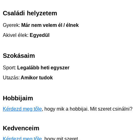
Családi helyzetem
Gyerek:
Már nem velem él / élnek
Akivel élek:
Egyedül
Szokásaim
Sport:
Legalább heti egyszer
Utazás:
Amikor tudok
Hobbijaim
Kérdezd meg tőle
, hogy mik a hobbijai. Mit szeret csinálni?
Kedvenceim
Kérdezd meg tőle
, hogy mit szeret.