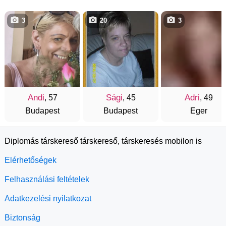
3
20
3
Andi
Sági
Adri
, 57
, 45
, 49
Budapest
Budapest
Eger
Diplomás társkereső társkereső, társkeresés mobilon is
Elérhetőségek
Felhasználási feltételek
Adatkezelési nyilatkozat
Biztonság