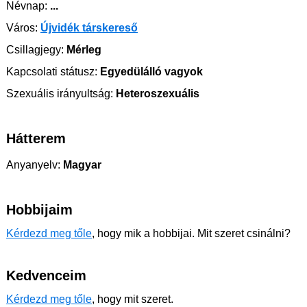
Névnap:
...
Város:
Újvidék társkereső
Csillagjegy:
Mérleg
Kapcsolati státusz:
Egyedülálló vagyok
Szexuális irányultság:
Heteroszexuális
Hátterem
Anyanyelv:
Magyar
Hobbijaim
Kérdezd meg tőle
, hogy mik a hobbijai. Mit szeret csinálni?
Kedvenceim
Kérdezd meg tőle
, hogy mit szeret.