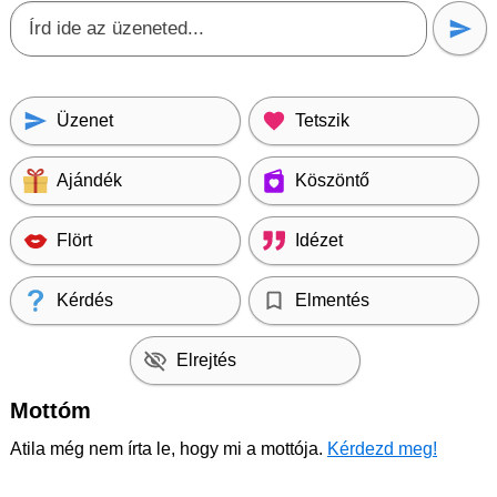
Üzenet
Tetszik
Ajándék
Köszöntő
Flört
Idézet
Kérdés
Elmentés
Elrejtés
Mottóm
Atila még nem írta le, hogy mi a mottója.
Kérdezd meg!