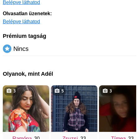
Belépve láthatod
Olvasatlan üzenetek:
Belépve láthatod
Prémium tagság
Nincs
Olyanok, mint Adél
3
5
3
Ramóna
Zsuzsi
Tímea
, 30
, 33
, 33