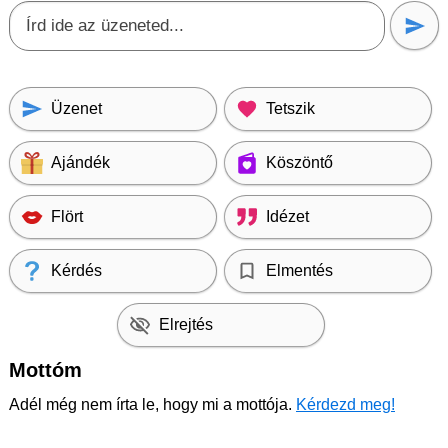
Üzenet
Tetszik
Ajándék
Köszöntő
Flört
Idézet
Kérdés
Elmentés
Elrejtés
Mottóm
Adél még nem írta le, hogy mi a mottója.
Kérdezd meg!