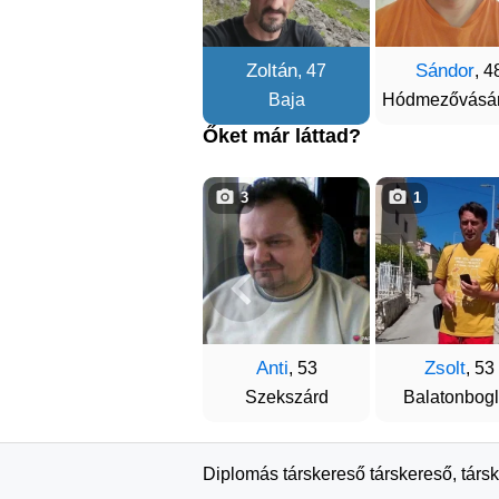
Zoltán
Sándor
, 47
, 4
Baja
Hódmezővásár
Őket már láttad?
3
1
Anti
Zsolt
, 53
, 53
Szekszárd
Balatonbogl
Diplomás társkereső társkereső, társ