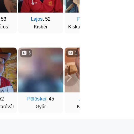
Lajos
Péter
Zolt
, 53
, 52
, 51
áros
Kisbér
Kiskunfélegyháza
Debr
3
1
3
Pölöskei
Joci
Bec
52
, 45
, 46
aróvár
Győr
Kunágota
Salgó