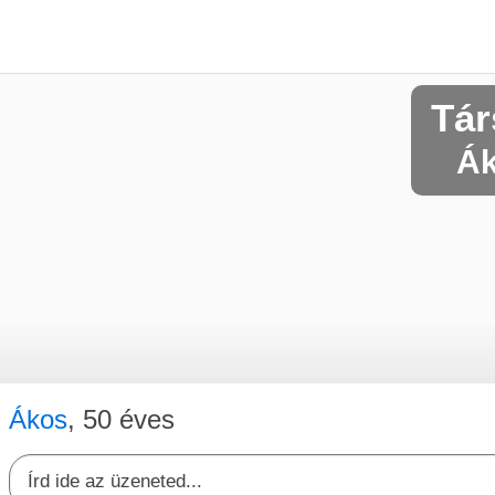
Tár
Ák
Ákos
, 50 éves