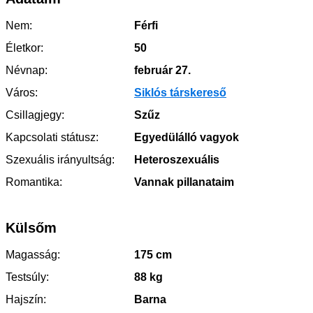
Nem:
Férfi
Életkor:
50
Névnap:
február 27.
Város:
Siklós társkereső
Csillagjegy:
Szűz
Kapcsolati státusz:
Egyedülálló vagyok
Szexuális irányultság:
Heteroszexuális
Romantika:
Vannak pillanataim
Külsőm
Magasság:
175 cm
Testsúly:
88 kg
Hajszín:
Barna