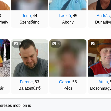
Joco
László
András
8
, 44
, 45
hely
Szentlőrinc
Abony
Dunaújv
3
3
1
Ferenc
Gabor
Attila
, 53
, 55
, 
ár
Balatonfűzfő
Pécs
Mosonmagy
keresés mobilon is