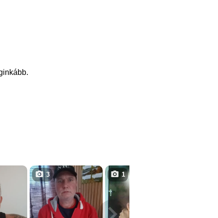
eginkább.
3
1
3