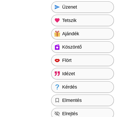
Üzenet
Tetszik
Ajándék
Köszöntő
Flört
Idézet
Kérdés
Elmentés
Elrejtés