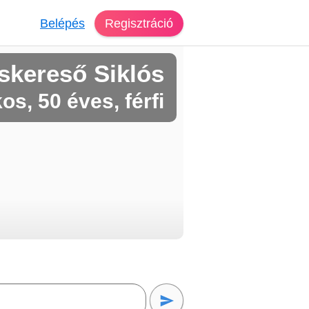
Belépés
Regisztráció
skereső Siklós
os, 50 éves, férfi