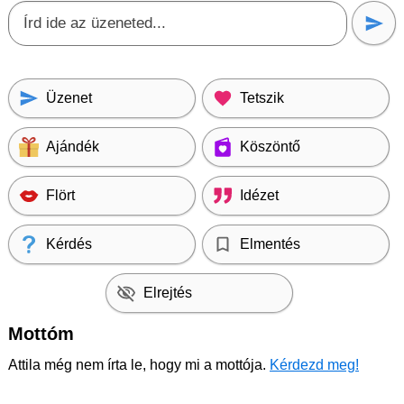
Üzenet
Tetszik
Ajándék
Köszöntő
Flört
Idézet
Kérdés
Elmentés
Elrejtés
Mottóm
Attila még nem írta le, hogy mi a mottója.
Kérdezd meg!