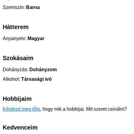
Szemszín:
Barna
Hátterem
Anyanyelv:
Magyar
Szokásaim
Dohányzás:
Dohányzom
Alkohol:
Társasági ivó
Hobbijaim
Kérdezd meg tőle
, hogy mik a hobbijai. Mit szeret csinálni?
Kedvenceim