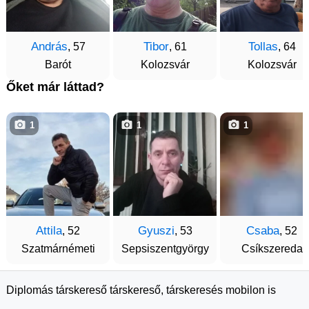
András
Tibor
Tollas
, 57
, 61
, 64
Barót
Kolozsvár
Kolozsvár
Őket már láttad?
1
1
1
Attila
Gyuszi
Csaba
, 52
, 53
, 52
Szatmárnémeti
Sepsiszentgyörgy
Csíkszereda
Diplomás társkereső társkereső, társkeresés mobilon is