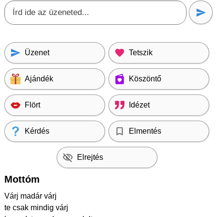
Üzenet
Tetszik
Ajándék
Köszöntő
Flört
Idézet
Kérdés
Elmentés
Elrejtés
Mottóm
Várj madár várj
te csak mindig várj