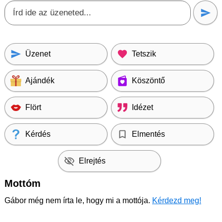
Üzenet
Tetszik
Ajándék
Köszöntő
Flört
Idézet
Kérdés
Elmentés
Elrejtés
Mottóm
Gábor még nem írta le, hogy mi a mottója.
Kérdezd meg!