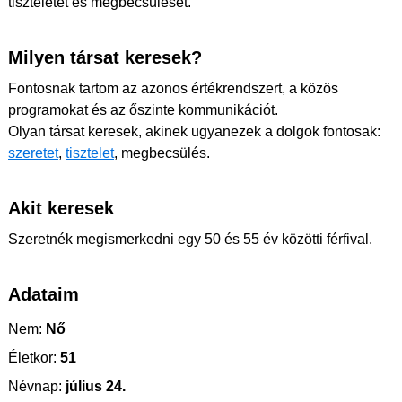
tiszteletét és megbecsülését.
Milyen társat keresek?
Fontosnak tartom az azonos értékrendszert, a közös
programokat és az őszinte kommunikációt.
Olyan társat keresek, akinek ugyanezek a dolgok fontosak:
szeretet
,
tisztelet
, megbecsülés.
Akit keresek
Szeretnék megismerkedni egy 50 és 55 év közötti férfival.
Adataim
Nem:
Nő
Életkor:
51
Névnap:
július 24.