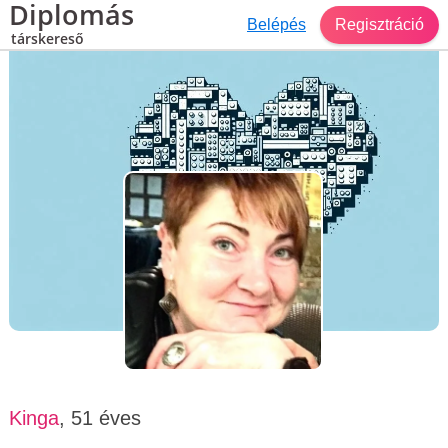
Diplomás
Belépés
Regisztráció
társkereső
Társkereső Kolozsvár
Kinga, 51 éves, nő
Kinga
, 51 éves