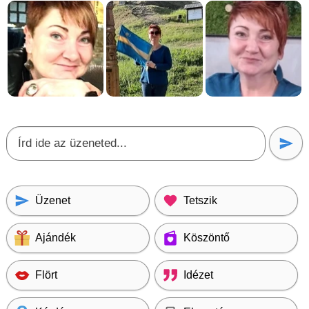
Üzenet
Tetszik
Ajándék
Köszöntő
Flört
Idézet