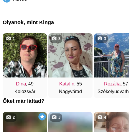
Olyanok, mint Kinga
1
3
3
Dina
Katalin
Rozália
, 49
, 55
, 57
Kolozsvár
Nagyvárad
Székelyudvarhe
Őket már láttad?
2
3
4