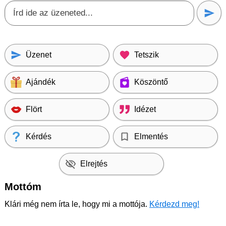
Üzenet
Tetszik
Ajándék
Köszöntő
Flört
Idézet
Kérdés
Elmentés
Elrejtés
Mottóm
Klári még nem írta le, hogy mi a mottója.
Kérdezd meg!