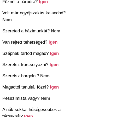
Főznél a párodra?
Igen
Volt már egyéjszakás kalandod?
Nem
Szereted a házimunkát?
Nem
Van rejtett tehetséged?
Igen
Szépnek tartod magad?
Igen
Szeretsz korcsolyázni?
Igen
Szeretsz horgolni?
Nem
Magadtól tanultál főzni?
Igen
Pesszimista vagy?
Nem
A nők sokkal hűségesebbek a
férfiaknál?
Igen