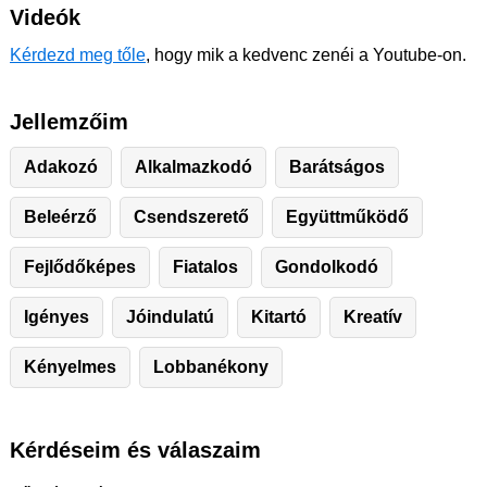
Videók
Kérdezd meg tőle
, hogy mik a kedvenc zenéi a Youtube-on.
Jellemzőim
Adakozó
Alkalmazkodó
Barátságos
Beleérző
Csendszerető
Együttműködő
Fejlődőképes
Fiatalos
Gondolkodó
Igényes
Jóindulatú
Kitartó
Kreatív
Kényelmes
Lobbanékony
Kérdéseim és válaszaim