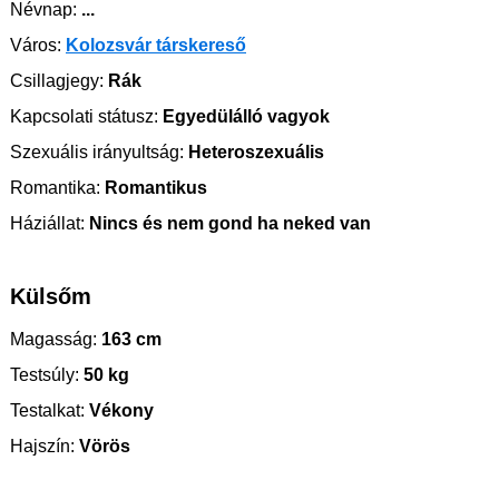
Névnap:
...
Város:
Kolozsvár társkereső
Csillagjegy:
Rák
Kapcsolati státusz:
Egyedülálló vagyok
Szexuális irányultság:
Heteroszexuális
Romantika:
Romantikus
Háziállat:
Nincs és nem gond ha neked van
Külsőm
Magasság:
163 cm
Testsúly:
50 kg
Testalkat:
Vékony
Hajszín:
Vörös